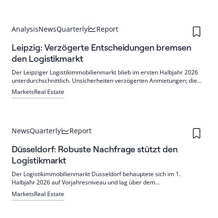
Analysis
News
Quarterly
Report
Leipzig: Verzögerte Entscheidungen bremsen
den Logistikmarkt
Der Leipziger Logistikimmobilienmarkt blieb im ersten Halbjahr 2026
unterdurchschnittlich. Unsicherheiten verzögerten Anmietungen; die
Nachfrage verlagert sich zu Produktion, Luftfahrt und Logistik. Für die
Markets
Real Estate
zweite Jahreshälfte wird eine Belebung erwartet; teils werden
Spitzenmieten überschritten.
News
Quarterly
Report
Düsseldorf: Robuste Nachfrage stützt den
Logistikmarkt
Der Logistikimmobilienmarkt Düsseldorf behauptete sich im 1.
Halbjahr 2026 auf Vorjahresniveau und lag über dem
Fünfjahresschnitt, getragen von Neubauten und der
Markets
Real Estate
Eigennutzeransiedlung von Mercedes. Asiatische Mieter kehren
zurück; Build-to-Suit nimmt ab. Invest: „The Tube“ und Brownfields
prägen.