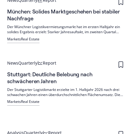
News
Quarterly
Report
München: Solides Marktgeschehen bei stabiler
Nachfrage
Der Münchner Logistikvermietungsmarkt hat im ersten Halbjahr ein
solides Ergebnis erzielt: Starker Jahresauftakt, im zweiten Quartal
Verlangsamung. Mehrere Abschlüsse stehen bevor, Angebot dürfte
Markets
Real Estate
sinken. Neue Projekte und Nachfrage aus Robotics und
verteidigungsnahen Bereichen beleben.
News
Quarterly
Report
Stuttgart: Deutliche Belebung nach
schwächeren Jahren
Der Stuttgarter Logistikmarkt erzielte im 1. Halbjahr 2026 nach drei
schwachen Jahren einen überdurchschnittlichen Flächenumsatz. Die
Nachfrage verschob sich zu kleineren Flächen, das Angebot stieg;
Markets
Real Estate
Mieten könnten sich daher beruhigen, der Investmentmarkt blieb
schwach.
Analysis
Quarterly
Report