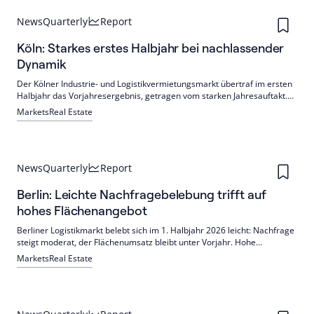
News
Quarterly
Report
Köln: Starkes erstes Halbjahr bei nachlassender
Dynamik
Der Kölner Industrie- und Logistikvermietungsmarkt übertraf im ersten
Halbjahr das Vorjahresergebnis, getragen vom starken Jahresauftakt.
Im weiteren Verlauf ließ die Dynamik nach; hohe Mieten, längere
Markets
Real Estate
Entscheidungen und Unsicherheit dämpften die Nachfrage. Asiatische
Nutzer bleiben wichtig.
News
Quarterly
Report
Berlin: Leichte Nachfragebelebung trifft auf
hohes Flächenangebot
Berliner Logistikmarkt belebt sich im 1. Halbjahr 2026 leicht: Nachfrage
steigt moderat, der Flächenumsatz bleibt unter Vorjahr. Hohe
Flächenverfügbarkeit prägt den Markt; innerstädtisch steigen Mieten,
Markets
Real Estate
im Umland stehen sie unter Druck. Der Investmentmarkt bleibt wegen
Unsicherheiten verhalten.