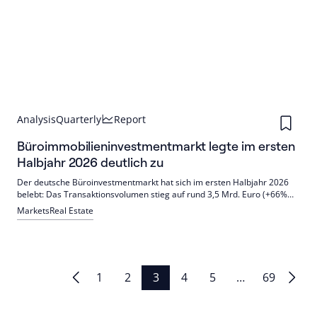
Analysis
Quarterly
Report
Büroimmobilieninvestmentmarkt legte im ersten
Halbjahr 2026 deutlich zu
Der deutsche Büroinvestmentmarkt hat sich im ersten Halbjahr 2026
belebt: Das Transaktionsvolumen stieg auf rund 3,5 Mrd. Euro (+66%
ggü. 2025), getragen von großen Einzeldeals. München führte,
Markets
Real Estate
B‑Standorte legten zu; Spitzenrenditen überwiegend stabil mit leichtem
Aufwärtsdruck.
Seitennummerierung
1
2
3
4
5
…
69
der
Beiträge