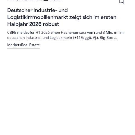
Deutscher Industrie- und
Logistikimmobilienmarkt zeigt sich im ersten
Halbjahr 2026 robust
CBRE meldet für H1 2026 einen Flächenumsatz von rund 3 Mio. m² im
deutschen Industrie- und Logistikmarkt (+11% ggü. Vj.). Big-Box-
Leerstand sank auf 4,6%, Spitzenmieten stiegen. E-Commerce-
Markets
Real Estate
Nachfrage legt zu; für H2 wird stabile Nachfrage und weiterer
Mietdruck erwartet.