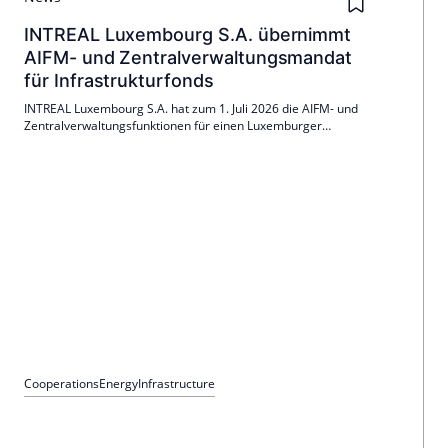
INTREAL Luxembourg S.A. übernimmt
AIFM- und Zentralverwaltungsmandat
für Infrastrukturfonds
INTREAL Luxembourg S.A. hat zum 1. Juli 2026 die AIFM- und
Zentralverwaltungsfunktionen für einen Luxemburger
Infrastrukturfonds übernommen. Der zuvor selbstverwaltete
Fonds wurde in eine AIFMD-konforme Struktur überführt und
hält sieben Anlagen mit Solar- und Windparks in Italien und
Deutschland.
Cooperations
Energy
Infrastructure