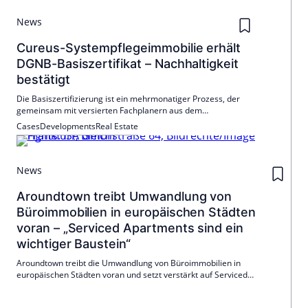
News
Cureus-Systempflegeimmobilie erhält
DGNB-Basiszertifikat – Nachhaltigkeit
bestätigt
Die Basiszertifizierung ist ein mehrmonatiger Prozess, der
gemeinsam mit versierten Fachplanern aus dem
Partnernetzwerk der Cureus und der DGNB durchlaufen
Cases
Developments
Real Estate
wurde. Cureus arbeitete hierfür mit der iproplan®
Planungsgesellschaft mbH aus Chemnitz zusammen.
News
Aroundtown treibt Umwandlung von
Büroimmobilien in europäischen Städten
voran – „Serviced Apartments sind ein
wichtiger Baustein“
Aroundtown treibt die Umwandlung von Büroimmobilien in
europäischen Städten voran und setzt verstärkt auf Serviced
Apartments. Zahlreiche Projekte in Berlin, Frankfurt, Dortmund und
Athen sind geplant oder im Umbau, mit Fertigstellungen zwischen 2026