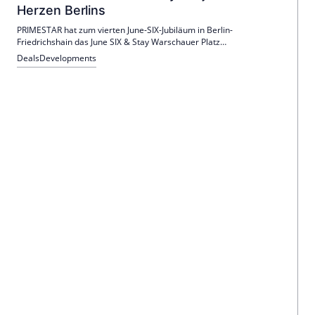
Herzen Berlins
PRIMESTAR hat zum vierten June-SIX-Jubiläum in Berlin-
Friedrichshain das June SIX & Stay Warschauer Platz
unterzeichnet. Bis 2028 entstehen rund 350 Hotel- und Stay-
Deals
Developments
Einheiten als neues Flaggschiff. Das Konzept verbindet Hotel,
Extended Stay und WorX mit digitaler Gästereise.