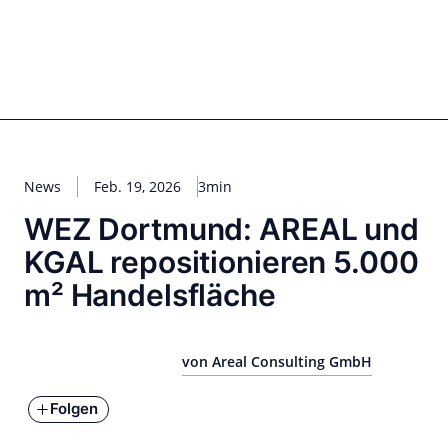
Zum
Inhalt
springen
for PHYSIC ASSETS
Statements
Deals
Cooperations
Developments
Dynamics
Marke
Real Estate
Energy
Infrastructure
Private Equity
News
Feb. 19, 2026
3min
WEZ Dortmund: AREAL und
KGAL repositionieren 5.000
m² Handelsfläche
von Areal Consulting GmbH
Folgen