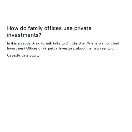
How do family offices use private
investments?
In this episode, Alex Koriath talks to Dr. Christian Wiehenkamp, Chief
Investment Officer of Perpetual Investors, about the new reality of
asset allocation in the private markets space.
Cases
Private Equity