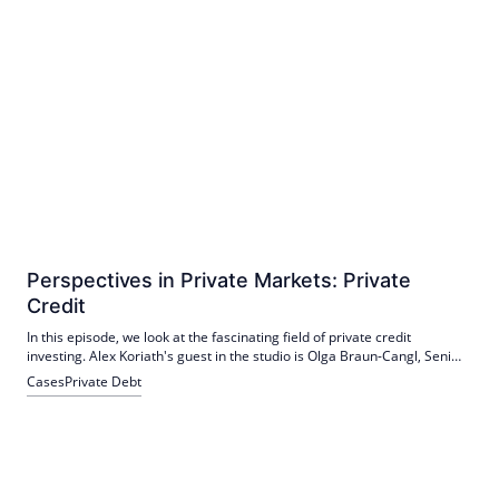
Perspectives in Private Markets: Private
Credit
In this episode, we look at the fascinating field of private credit
investing. Alex Koriath's guest in the studio is Olga Braun-Cangl, Senior
Investment Director and Private Credit Expert at Cambridge
Cases
Private Debt
Associates.