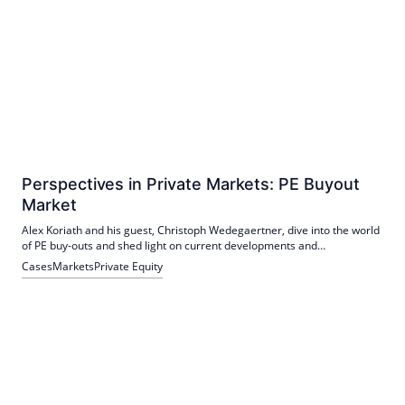
Perspectives in Private Markets: PE Buyout
Market
Alex Koriath and his guest, Christoph Wedegaertner, dive into the world
of PE buy-outs and shed light on current developments and
perspectives.
Cases
Markets
Private Equity