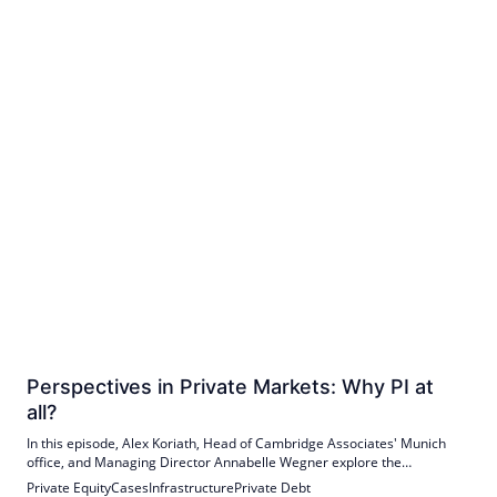
Perspectives in Private Markets: Why PI at
all?
In this episode, Alex Koriath, Head of Cambridge Associates' Munich
office, and Managing Director Annabelle Wegner explore the
importance of private investment (PI).
Private Equity
Cases
Infrastructure
Private Debt