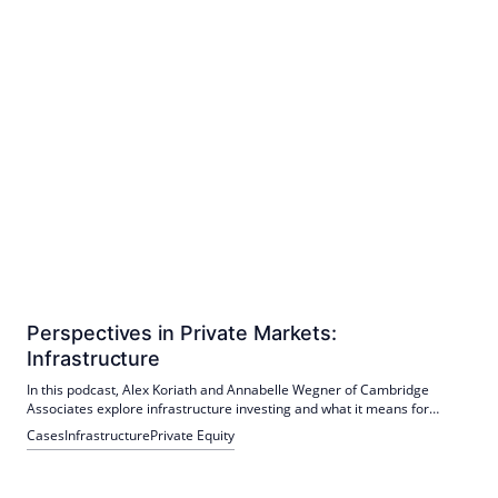
Perspectives in Private Markets:
Infrastructure
In this podcast, Alex Koriath and Annabelle Wegner of Cambridge
Associates explore infrastructure investing and what it means for
investors.
Cases
Infrastructure
Private Equity