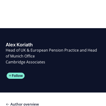
Skip
to
content
for PHYSIC ASSETS
Statements
Deals
Cooperations
Developments
Dynamics
Marke
Real Estate
Energy
Infrastructure
Private Equity
Alex Koriath
Head of UK & European Pension Practice and Head
of Munich Office
Cambridge Associates
Follow
Author overview