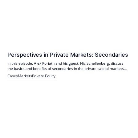
Perspectives in Private Markets: Secondaries
In this episode, Alex Koriath and his guest, Nic Schellenberg, discuss
the basics and benefits of secondaries in the private capital markets
space.
Cases
Markets
Private Equity