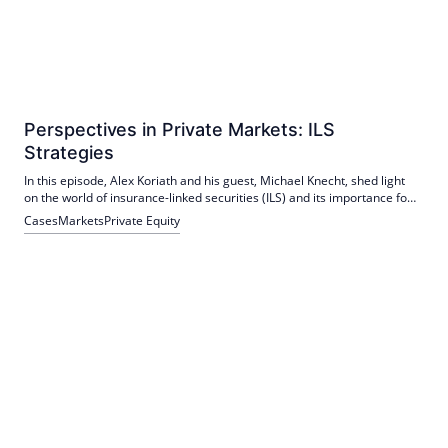
Perspectives in Private Markets: ILS
Strategies
In this episode, Alex Koriath and his guest, Michael Knecht, shed light
on the world of insurance-linked securities (ILS) and its importance for
institutional investors.
Cases
Markets
Private Equity