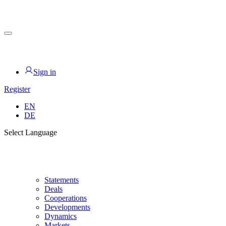
Skip
to
content
for PHYSIC ASSETS
Sign in
Register
EN
DE
Select Language
Statements
Deals
Cooperations
Developments
Dynamics
Markets