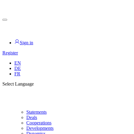
Skip
to
content
for PHYSIC ASSETS
Sign in
Register
EN
DE
FR
Select Language
Statements
Deals
Cooperations
Developments
Dynamics