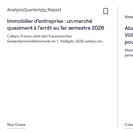
Analysis
Quarterly
Report
Ne
Immobilier d’entreprise : un marché
quasiment à l’arrêt au 1er semestre 2026
Aba
Völ
Colliers France sieht den französischen
pou
Gewerbeimmobilienmarkt im 1. Halbjahr 2026 nahezu im
Stillstand. Ohne das 2,3‑Mrd.-€‑Proudreed‑Portfolio sinken die
Abam
Investitionen um 29 % J/J; sechs Großdeals stellen 58 %. Büro
part
schwach, Handel stabil, Logistik unter Druck; Paris‑QCA‑Prime
immob
4,25 %.
immo
fran
Real Estate
Coll