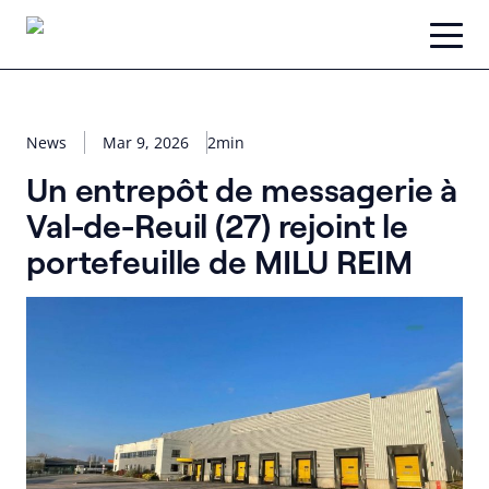
Skip
to
content
News
Mar 9, 2026
2min
Un entrepôt de messagerie à
Val-de-Reuil (27) rejoint le
portefeuille de MILU REIM