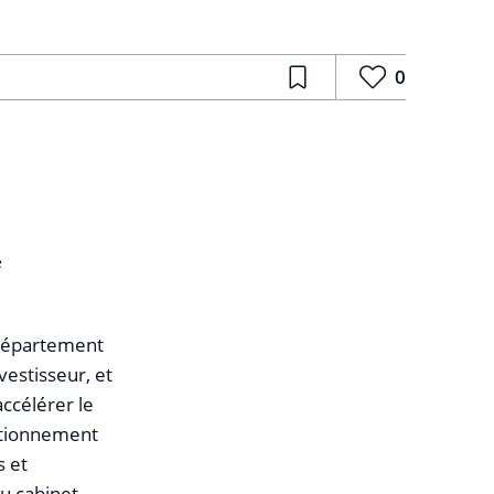
0
e
 département
vestisseur, et
ccélérer le
sitionnement
s et
du cabinet