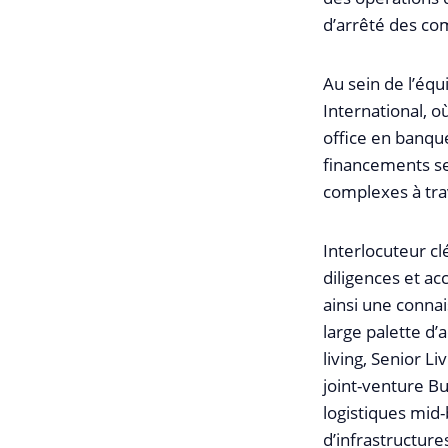
d’arrêté des co
Au sein de l’éq
International, o
office en banque
financements se
complexes à trav
Interlocuteur cl
diligences et ac
ainsi une conna
large palette d’
living, Senior Li
joint-venture B
logistiques mid-
d’infrastructure