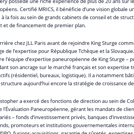
ery possède une riche expérience de plus de 20 ans sur 
péens. Certifié MRICS, il bénéficie d’une vision globale u
 à la fois au sein de grands cabinets de conseil et de struc
t et de financement de premier plan.
arrière chez JLL Paris avant de rejoindre King Sturge com
ge de l’expertise pour République Tchèque et la Slovaquie
gre l’équipe d’expertise paneuropéenne de King Sturge – p
dant son ancrage sur le marché français et son expertise t
actifs (résidentiel, bureaux, logistique). Il a notamment bâ
i structure aujourd’hui encore la stratégie de croissance de
ristopher a exercé des fonctions de direction au sein de Col
e l’Évaluation Paneuropéenne, gérant les mandats de clien
variés – fonds d’investissement privés, banques d’investis
onds, promoteurs et institutions gouvernementales intern
’IPO, fusions-acquisitions, garantie de sûretés, expertises