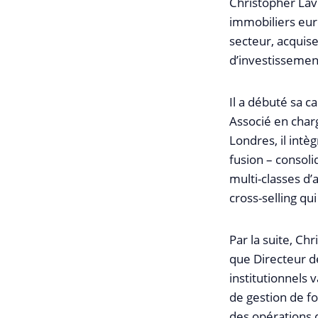
Christopher Lav
immobiliers euro
secteur, acquise
d’investissemen
Il a débuté sa c
Associé en char
Londres, il intè
fusion – consoli
multi-classes d’
cross-selling qu
Par la suite, Ch
que Directeur d
institutionnels 
de gestion de f
des opérations d