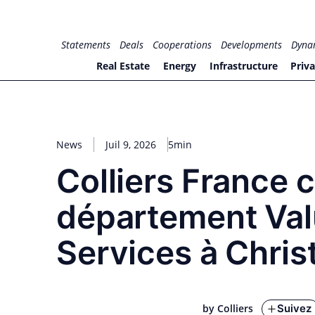
Skip
to
for PHYSIC ASSETS
Statements
Deals
Cooperations
Developments
Dyna
content
Real Estate
Energy
Infrastructure
Priva
News
Juil 9, 2026
5min
Colliers France c
département Val
Services à Chris
Suivez
by Colliers