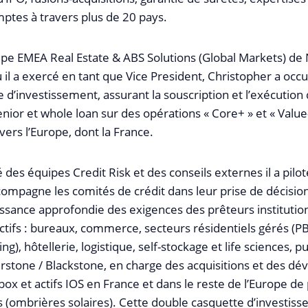
mptes à travers plus de 20 pays.
uipe EMEA Real Estate & ABS Solutions (Global Markets) d
ù il a exercé en tant que Vice President, Christopher a occ
 d’investissement, assurant la souscription et l’exécution
nior et whole loan sur des opérations « Core+ » et « Value
ers l’Europe, dont la France.
é des équipes Credit Risk et des conseils externes il a pilo
compagne les comités de crédit dans leur prise de décisio
issance approfondie des exigences des prêteurs institutio
actifs : bureaux, commerce, secteurs résidentiels gérés (P
ving), hôtellerie, logistique, self-stockage et life sciences, p
urstone / Blackstone, en charge des acquisitions et des 
box et actifs IOS en France et dans le reste de l’Europe de
s (ombrières solaires). Cette double casquette d’investiss