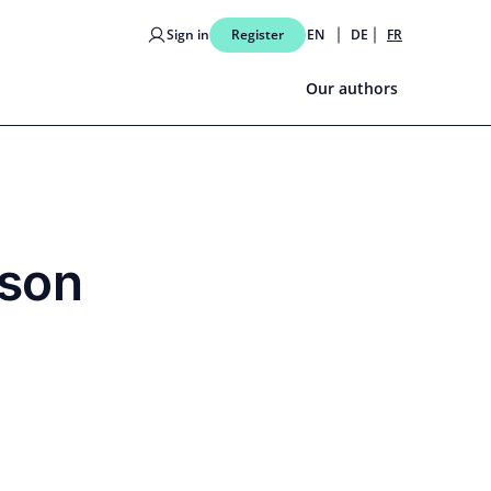
Sign in
Register
EN
DE
FR
Our authors
 son