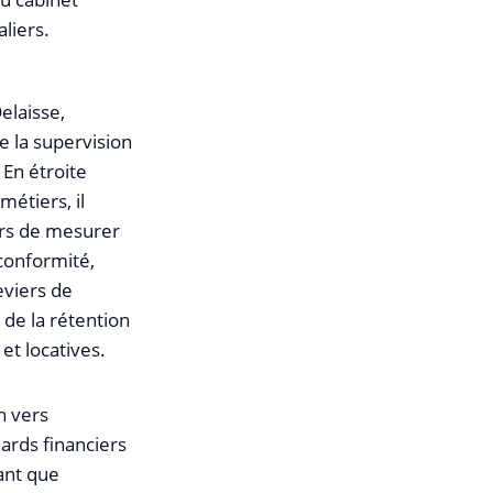
liers.
elaisse,
e la supervision
 En étroite
étiers, il
urs de mesurer
 conformité,
eviers de
 de la rétention
et locatives.
n vers
dards financiers
ant que