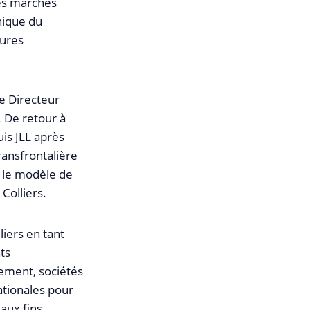
les marchés
nique du
tures
me Directeur
. De retour à
uis JLL après
ransfrontalière
ti le modèle de
 Colliers.
liers en tant
ts
sement, sociétés
ationales pour
 aux fins