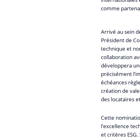
comme partenair
Arrivé au sein d
Président de Col
technique et nor
collaboration av
développera une
précisément l’im
échéances règlem
création de vale
des locataires e
Cette nominatio
l’excellence tec
et critères ESG.