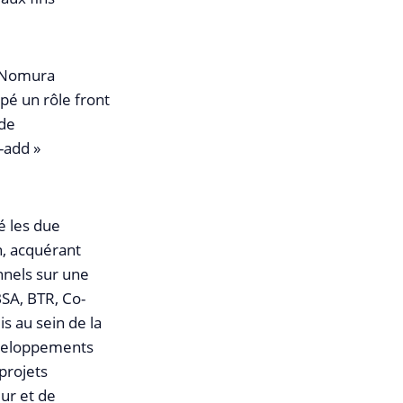
e Nomura
upé un rôle front
 de
-add »
té les due
n, acquérant
nnels sur une
BSA, BTR, Co-
uis au sein de la
développements
 projets
eur et de