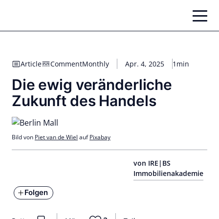
Zum
Inhalt
springen
Article
Comment
Monthly
Apr. 4, 2025
1min
Die ewig veränderliche
Zukunft des Handels
Bild von
Piet van de Wiel
auf
Pixabay
von IRE|BS
Immobilienakademie
Folgen