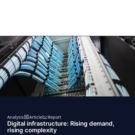
Zum
Inhalt
springen
for PHYSIC ASSETS
Statements
Deals
Cooperations
Developments
Dynamics
Marke
Real Estate
Energy
Infrastructure
Private Equity
Analysis
Article
Report
Digital infrastructure: Rising demand,
rising complexity