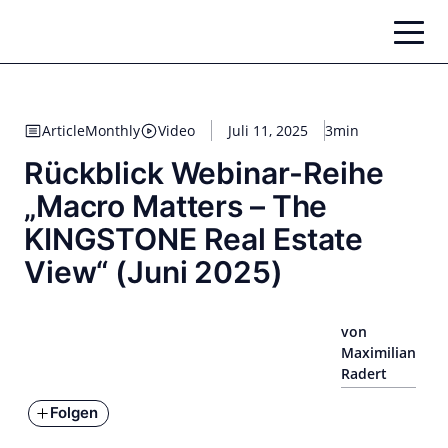
Zum
Inhalt
springen
Article
Monthly
Video
Juli 11, 2025
3min
Rückblick Webinar-Reihe
„Macro Matters – The
KINGSTONE Real Estate
View“ (Juni 2025)
von
Maximilian
Radert
Folgen