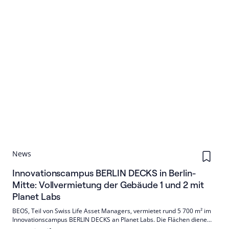
News
Innovationscampus BERLIN DECKS in Berlin-
Mitte: Vollvermietung der Gebäude 1 und 2 mit
Planet Labs
BEOS, Teil von Swiss Life Asset Managers, vermietet rund 5 700 m² im
Innovationscampus BERLIN DECKS an Planet Labs. Die Flächen dienen
Satellitenproduktion, F&E und Büros; Bezug noch in diesem Jahr.