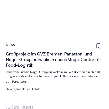
News
Großprojekt im GVZ Bremen: Panattoni und
Nagel-Group entwickeln neues Mega-Center für
Food-Logistik
Panattoni und die Nagel-Group entwickeln im GVZ Bremen ein 36.650
m² großes Mega-Center für Food-Logistik. Baubeginn ist im Oktober
2026, die Fertigstellung im Dezember 2027. Geplant sind rund 400
von Panattoni
Arbeitsplätze und ein nachhaltiges Energiekonzept mit PV und
Batteriespeicher (DGNB-Gold angestrebt).
Developments
Real Estate
Juli 22, 2026