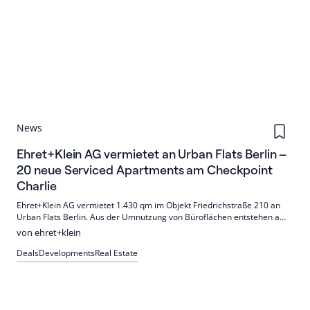
News
Ehret+Klein AG vermietet an Urban Flats Berlin –
20 neue Serviced Apartments am Checkpoint
Charlie
Ehret+Klein AG vermietet 1.430 qm im Objekt Friedrichstraße 210 an
Urban Flats Berlin. Aus der Umnutzung von Büroflächen entstehen am
Checkpoint Charlie 20 Serviced Apartments; Mietlaufzeit 15 Jahre mit
von ehret+klein
fünfjähriger Verlängerungsoption. Fertigstellung ist für Q2/2027
geplant.
Deals
Developments
Real Estate