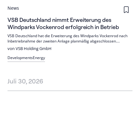
News
VSB Deutschland nimmt Erweiterung des
Windparks Vockenrod erfolgreich in Betrieb
VSB Deutschland hat die Erweiterung des Windparks Vockenrod nach
Inbetriebnahme der zweiten Anlage planmäßig abgeschlossen.
Insgesamt erzeugen nun fünf Nordex N149-5.X mit 28,5 MW
von VSB Holding GmbH
klimafreundlichen Strom. Die Inbetriebnahme erfolgte in der ersten
Jahreshälfte 2026.
Developments
Energy
Juli 30, 2026