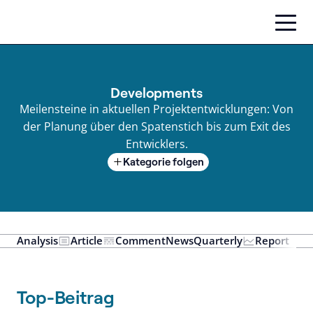
Zum
Inhalt
springen
Developments
Meilensteine in aktuellen Projektentwicklungen: Von
der Planung über den Spatenstich bis zum Exit des
Entwicklers.
Kategorie folgen
Analysis
Article
Comment
News
Quarterly
Report
Top-Beitrag