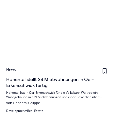
News
Hohental stellt 29 Mietwohnungen in Oer-
Erkenschwick fertig
Hohental hat in Oer-Erkenschwick für die Volksbank Waltrop ein
Wohngebäude mit 29 Mietwohnungen und einer Gewerbeeinheit
fertiggestellt. Der 4.306 m² große Neubau bietet 11 Kfz- und 59
von Hohental Gruppe
Fahrradstellplätze sowie moderne Ausstattung mit PV-Anlage und Luft-
Wasser-Wärmepumpe.
Developments
Real Estate