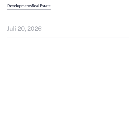
Fokus.
Developments
Real Estate
Juli 20, 2026