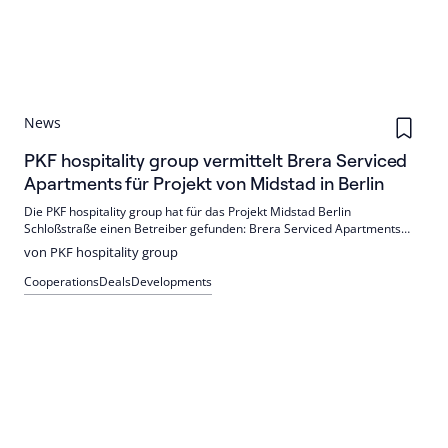
News
PKF hospitality group vermittelt Brera Serviced
Apartments für Projekt von Midstad in Berlin
Die PKF hospitality group hat für das Projekt Midstad Berlin
Schloßstraße einen Betreiber gefunden: Brera Serviced Apartments
übernimmt 56 Einheiten an der Schloßstraße 123. Die Apartments
von PKF hospitality group
entstehen in den Etagen drei und vier und ergänzen die Mischnutzung
mit Handel und Fitness.
Cooperations
Deals
Developments