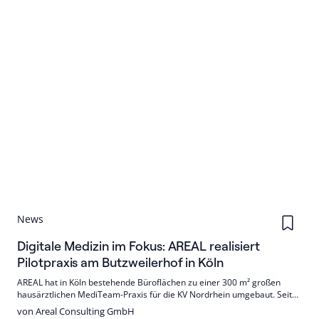
News
Digitale Medizin im Fokus: AREAL realisiert
Pilotpraxis am Butzweilerhof in Köln
AREAL hat in Köln bestehende Büroflächen zu einer 300 m² großen
hausärztlichen MediTeam-Praxis für die KV Nordrhein umgebaut. Seit
1. Juli 2026 dient sie als Reallabor für digitale und KI-gestützte
von Areal Consulting GmbH
Versorgungslösungen. Nachhaltigkeit und effiziente Abläufe stehen im