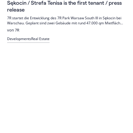
Sękocin / Strefa Tenisa is the first tenant / press
release
7R startet die Entwicklung des 7R Park Warsaw South III in Sękocin bei
Warschau. Geplant sind zwei Gebäude mit rund 47.000 qm Mietfläche;
Baubeginn ist Anfang August 2026. Erster Mieter ist Strefa Tenisa mit
von 7R
3.500 qm.
Developments
Real Estate