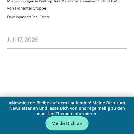
Mietwohnungen in Waltrop: fünf Mehrfamilienhäuser mit 4.380 m²
Wohnfläche. Die 2- bis 4-Zimmer-Wohnungen (59–117 m²) erhalten u.
von Hohental Gruppe
a. PV und Wärmepumpe. Baubeginn ist für Q3/2026 geplant.
Developments
Real Estate
Juli 17, 2026
#Newsletter: Bleibe auf dem Laufenden! Melde Dich zum
Newsletter an und lasse Dich von uns regelmäßig zu den
neuesten Themen informieren.
Melde Dich an