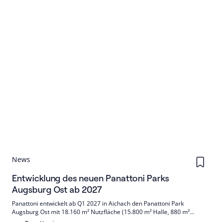
News
Entwicklung des neuen Panattoni Parks
Augsburg Ost ab 2027
Panattoni entwickelt ab Q1 2027 in Aichach den Panattoni Park
Augsburg Ost mit 18.160 m² Nutzfläche (15.800 m² Halle, 880 m²
Büro/Sozial, 1.480 m² Mezzanin). Fertigstellung ist für Q1 2028 geplant.