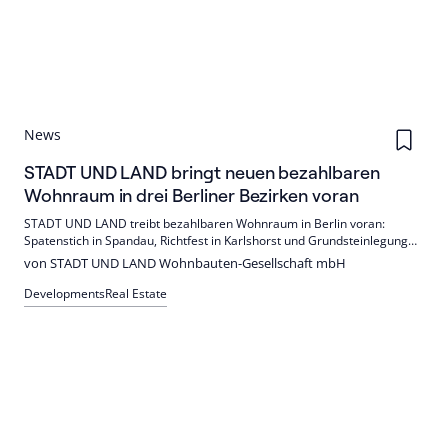
News
STADT UND LAND bringt neuen bezahlbaren
Wohnraum in drei Berliner Bezirken voran
STADT UND LAND treibt bezahlbaren Wohnraum in Berlin voran:
Spatenstich in Spandau, Richtfest in Karlshorst und Grundsteinlegung
in Friedrichshain. Insgesamt entstehen 366 Mietwohnungen, davon 359
von STADT UND LAND Wohnbauten-Gesellschaft mbH
gefördert. Fertigstellungen ab 2027, teils bis Anfang 2028.
Developments
Real Estate