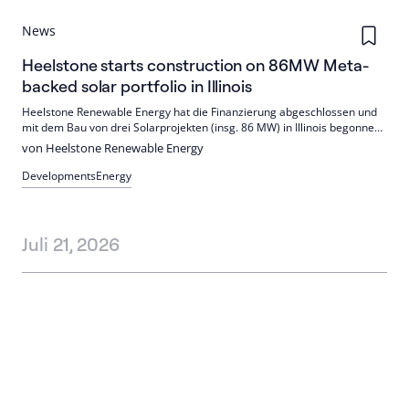
News
Heelstone starts construction on 86MW Meta-
backed solar portfolio in Illinois
Heelstone Renewable Energy hat die Finanzierung abgeschlossen und
mit dem Bau von drei Solarprojekten (insg. 86 MW) in Illinois begonnen.
Langfristige CPPAs mit Meta sichern die Erlöse; Finanzierung u. a.
von Heelstone Renewable Energy
durch ING Capital und Stonehenge. Inbetriebnahme bis Ende 2026
geplant.
Developments
Energy
Juli 21, 2026