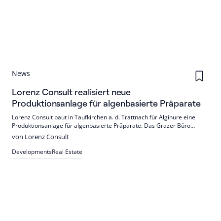
News
Lorenz Consult realisiert neue
Produktionsanlage für algenbasierte Präparate
Lorenz Consult baut in Taufkirchen a. d. Trattnach für Alginure eine
Produktionsanlage für algenbasierte Präparate. Das Grazer Büro
fungiert als Generalplaner; Fertigstellung ist Ende 2027 vorgesehen.
von Lorenz Consult
Der Baustart gelang drei Wochen früher als geplant.
Developments
Real Estate