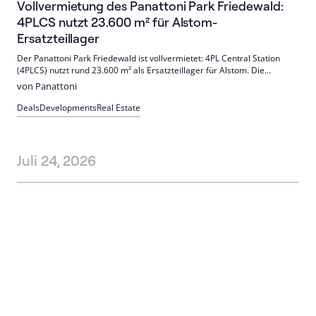
Vollvermietung des Panattoni Park Friedewald:
4PLCS nutzt 23.600 m² für Alstom-
Ersatzteillager
Der Panattoni Park Friedewald ist vollvermietet: 4PL Central Station
(4PLCS) nutzt rund 23.600 m² als Ersatzteillager für Alstom. Die
Übergabe erfolgte zum 1. Juli. Der revitalisierte Standort in Osthessen
von Panattoni
ist DGNB-Gold- und DEBV-Brownfield-zertifiziert.
Deals
Developments
Real Estate
Juli 24, 2026