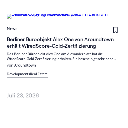
News
Berliner Büroobjekt Alex One von Aroundtown
erhält WiredScore-Gold-Zertifizierung
Das Berliner Büroobjekt Alex One am Alexanderplatz hat die
WiredScore-Gold-Zertifizierung erhalten. Sie bescheinigt sehr hohe
digitale Konnektivität und Ausfallsicherheit. Zudem überzeugen
von Aroundtown
zentrale Lage, hochwertige Ausstattung und eine zusätzliche BREEAM-
Zertifizierung.
Developments
Real Estate
Juli 23, 2026