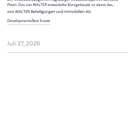
Platin. Das von WALTER entwickelte Bürogebäude ist damit das
bestbewertete LEED-zertifizierte Gebäude Bayerns und zählt
von WALTER Beteiligungen und Immobilien AG
bundesweit zur Spitzengruppe. Einzigartig: Fassade aus 100%
recyceltem End-of-Life-Aluminium.
Developments
Real Estate
Juli 27, 2026