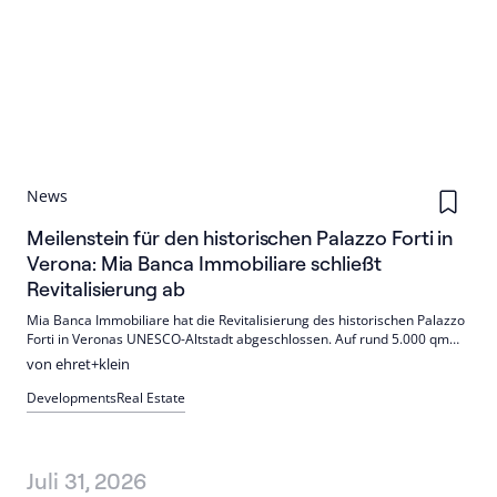
News
Meilenstein für den historischen Palazzo Forti in
Verona: Mia Banca Immobiliare schließt
Revitalisierung ab
Mia Banca Immobiliare hat die Revitalisierung des historischen Palazzo
Forti in Veronas UNESCO-Altstadt abgeschlossen. Auf rund 5.000 qm
entstanden 35 Design-Apartments sowie Flächen für Hospitality,
von ehret+klein
Gewerbe und Gastronomie. e+k Investment Management begleitete
das Projekt als Service-KVG.
Developments
Real Estate
Juli 31, 2026