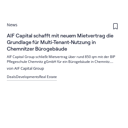
News
AIF Capital schafft mit neuem Mietvertrag die
Grundlage für Multi-Tenant-Nutzung in
Chemnitzer Bürogebäude
AIF Capital Group schließt Mietvertrag über rund 850 qm mit der BIP
Pflegeschule Chemnitz gGmbH für ein Bürogebäude in Chemnitz.
Bezug nach Umbau im Frühjahr 2027, Laufzeit zehn Jahre. Das Objekt
von AIF Capital Group
wird für eine Multi-Tenant-Nutzung umgebaut.
Deals
Developments
Real Estate