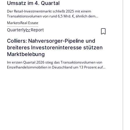
Umsatz im 4. Quartal
Der Retail-Investmentmarkt schließt 2025 mit einem
Transaktionsvolumen von rund 6,5 Mrd. €, ähnlich dem
Vorjahr ab. Großvolumige Signa-Objekte trugen maßgeblich
Markets
Real Estate
zum Umsatz im vierten Quartal bei. Fachmarkt- und Food-
Quarterly
Report
Investments bleiben auch für 2026 im Fokus.
Colliers: Nahversorger-Pipeline und
breiteres Investoreninteresse stützen
Marktbelebung
Im ersten Quartal 2026 stieg das Transaktionsvolumen von
Einzelhandelsimmobilien in Deutschland um 13 Prozent auf
1,2 Milliarden Euro. Ausländische Investoren zeigen
zunehmendes Interesse an Lebensmittel-geankerten
Fachmarktsegmenten.