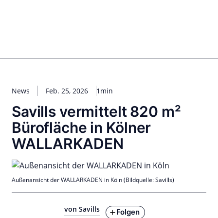
Zum
Inhalt
springen
for PHYSIC ASSETS
Statements
Deals
Cooperations
Developments
Dynamics
Marke
Real Estate
Energy
Infrastructure
Private Equity
News
Feb. 25, 2026
1min
Savills vermittelt 820 m²
Bürofläche in Kölner
WALLARKADEN
Außenansicht der WALLARKADEN in Köln (Bildquelle: Savills)
von Savills
Folgen