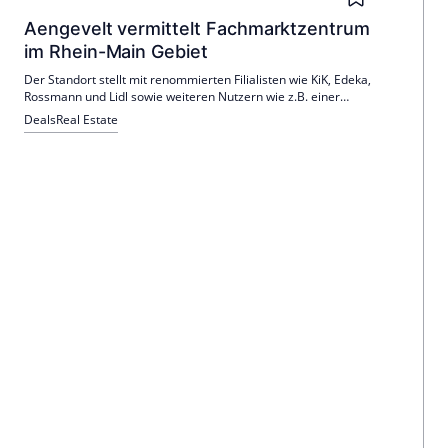
Aengevelt vermittelt Fachmarktzentrum
im Rhein-Main Gebiet
Der Standort stellt mit renommierten Filialisten wie KiK, Edeka,
Rossmann und Lidl sowie weiteren Nutzern wie z.B. einer
Apotheke den mit Abstand bedeutendsten
Deals
Real Estate
Einzelhandelscluster im näheren Umkreis dar und hat eine
zentrale Versorgungsfunktion für die Region.