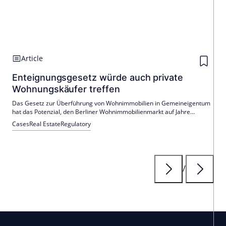
Article
Enteignungsgesetz würde auch private
Wohnungskäufer treffen
Das Gesetz zur Überführung von Wohnimmobilien in Gemeineigentum
hat das Potenzial, den Berliner Wohnimmobilienmarkt auf Jahre
komplett zum Erliegen zu bringen, das sagt Rechtsanwalt Uwe
Cases
Real Estate
Regulatory
Bottermann.
/