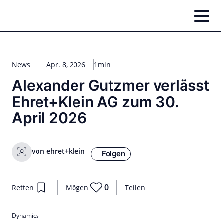
Zum
Inhalt
springen
News
Apr. 8, 2026
1min
Alexander Gutzmer verlässt
Ehret+Klein AG zum 30.
April 2026
von ehret+klein
Folgen
0
Retten
Mögen
Teilen
Dynamics