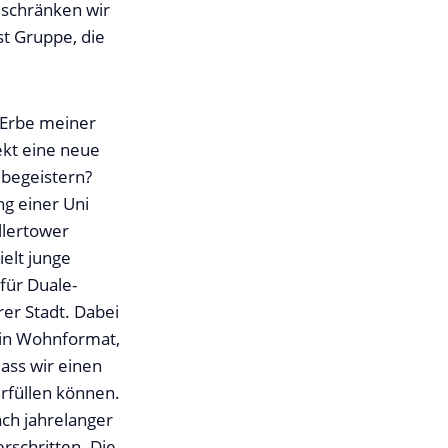
beschränken wir
st Gruppe, die
n Erbe meiner
ekt eine neue
 begeistern?
ng einer Uni
llertower
elt junge
für Duale-
er Stadt. Dabei
Ein Wohnformat,
dass wir einen
rfüllen können.
ach jahrelanger
rschritten. Die