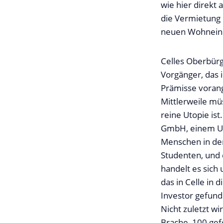
wie hier direkt 
die Vermietung 
neuen Wohneinh
Celles Oberbürg
Vorgänger, das 
Prämisse vorang
Mittlerweile mü
reine Utopie ist
GmbH, einem Un
Menschen in den
Studenten, und 
handelt es sic
das in Celle in 
Investor gefund
Nicht zuletzt wi
Brache, 100 gef