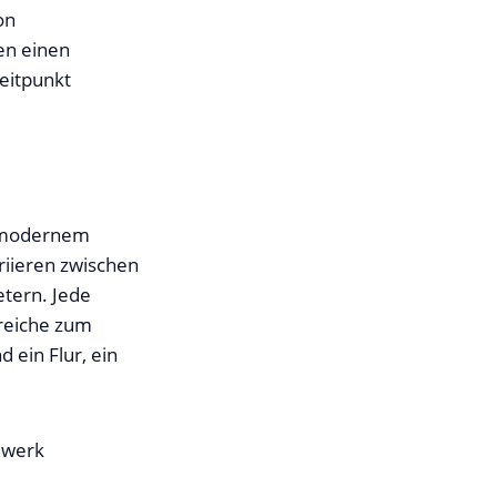
on
en einen
eitpunkt
t modernem
riieren zwischen
tern. Jede
reiche zum
 ein Flur, ein
auwerk