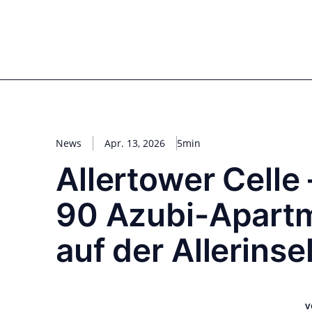
Zum
Inhalt
for PHYSIC ASSETS
Statements
Deals
Cooperations
Developments
Dyna
springen
Real Estate
Energy
Infrastructure
Priva
News
Apr. 13, 2026
5min
Allertower Celle
90 Azubi-Apart
auf der Allerinse
v