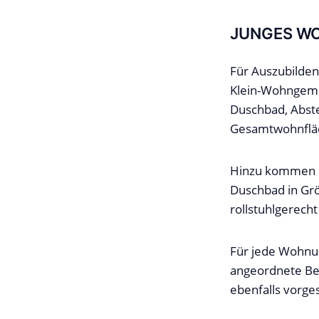
JUNGES WO
Für Auszubilden
Klein-Wohngeme
Duschbad, Abst
Gesamtwohnfläc
Hinzu kommen 6
Duschbad in Gr
rollstuhlgerech
Für jede Wohnun
angeordnete Be
ebenfalls vorge