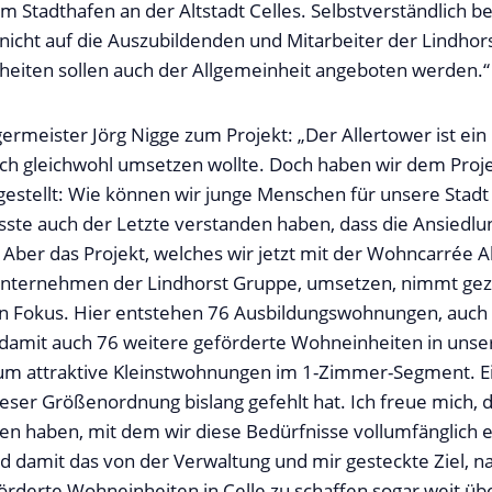
am Stadthafen an der Altstadt Celles. Selbstverständlich 
nicht auf die Auszubildenden und Mitarbeiter der Lindhor
eiten sollen auch der Allgemeinheit angeboten werden.“
ermeister Jörg Nigge zum Projekt: „Der Allertower ist ei
ich gleichwohl umsetzen wollte. Doch haben wir dem Proj
estellt: Wie können wir junge Menschen für unsere Stadt
sste auch der Letzte verstanden haben, dass die Ansiedlu
. Aber das Projekt, welches wir jetzt mit der Wohncarrée A
ternehmen der Lindhorst Gruppe, umsetzen, nimmt gezi
 Fokus. Hier entstehen 76 Ausbildungswohnungen, auch 
damit auch 76 weitere geförderte Wohneinheiten in unser
h um attraktive Kleinstwohnungen im 1-Zimmer-Segment. 
dieser Größenordnung bislang gefehlt hat. Ich freue mich, 
en haben, mit dem wir diese Bedürfnisse vollumfänglich e
rd damit das von der Verwaltung und mir gesteckte Ziel, n
örderte Wohneinheiten in Celle zu schaffen sogar weit übe