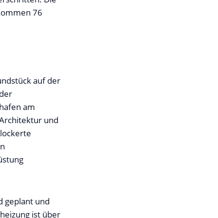
t kommen 76
ndstück auf der
 der
thafen am
 Architektur und
elockerte
en
üstung
d geplant und
eheizung ist über