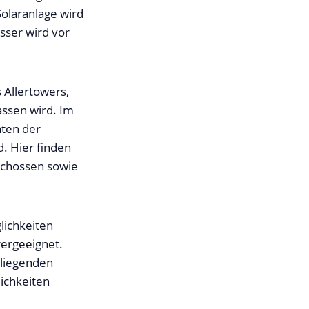
laranlage wird
ser wird vor
 Allertowers,
ssen wird. Im
äten der
. Hier finden
schossen sowie
lichkeiten
rergeeignet.
nliegenden
ichkeiten