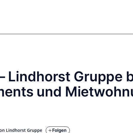
mics
Markets
Cases
Regulatory
te Equity
Private Debt
 – Lindhorst Gruppe 
ments und Mietwoh
l
Folgen
on Lindhorst Gruppe