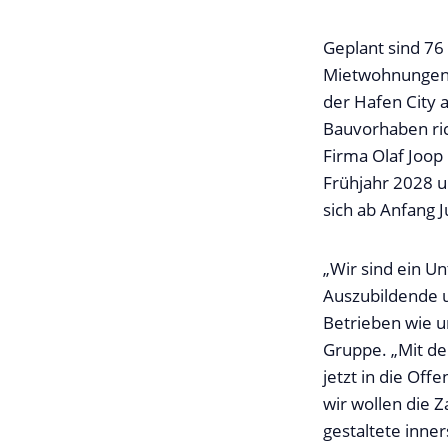
Geplant sind 76
Mietwohnungen 
der Hafen City a
Bauvorhaben ric
Firma Olaf Joop
Frühjahr 2028 u
sich ab Anfang J
„Wir sind ein 
Auszubildende u
Betrieben wie u
Gruppe. „Mit de
jetzt in die Of
wir wollen die 
gestaltete inne