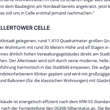
mit dem Baubeginn am Nordwall bereits angekratzt. Jetz
Das soll uns in Celle erstmal jemand nachmachen.“
ALLERTOWER CELLE
Altstadt gelegenen, rund 1.410 Quadratmeter großen Gru
 der Wohnturm mit rund 30 Metern Höhe und elf Etagen in
eines ähnlich hohen Verwaltungsgebäudes direkt am Stad
ehen. Der Allertower wird sich durch seine moderne, helle
enführung harmonisch in das Stadtbild einpassen. Die aufg
sandsteinfarbenem Klinker geplant und wird mit großzügig
und Balkonen (für die klassischen Wohnungen) mit Glasbr
äude ist energetisch effizient nach dem KfW-55-Standar
h nach der Fertigstellung den DGNB-Silberstatus an. Die B