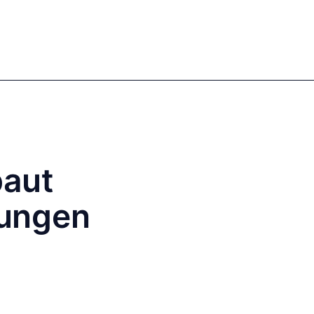
Anmelden
Registrieren
EN
DE
Unsere Autoren
baut
nungen