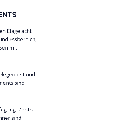
ENTS
en Etage acht
nd Essbereich,
ßen mit
elegenheit und
ments sind
fügung. Zentral
hner sind