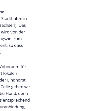
che
Stadthafen in
rsachsen). Das
 wird von der
ngsziel zum
ent, so dass
.
 Wohnraum für
t lokalen
der Lindhorst
 Celle gehen wir
 die Hand, denn
es entsprechend
turanbindung,