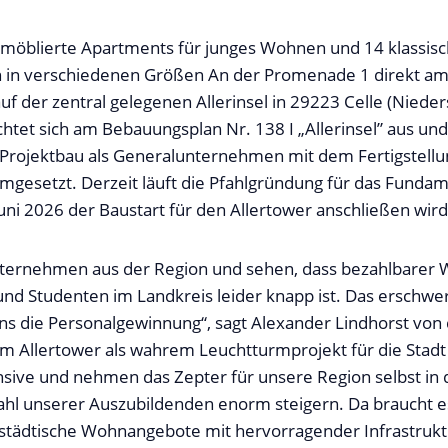
 möblierte Apartments für junges Wohnen und 14 klassis
in verschiedenen Größen An der Promenade 1 direkt am 
uf der zentral gelegenen Allerinsel in 29223 Celle (Niede
htet sich am Bebauungsplan Nr. 138 I „Allerinsel” aus und
 Projektbau als Generalunternehmen mit dem Fertigstellu
mgesetzt. Derzeit läuft die Pfahlgründung für das Fundam
uni 2026 der Baustart für den Allertower anschließen wird
Unternehmen aus der Region und sehen, dass bezahlbarer
nd Studenten im Landkreis leider knapp ist. Das erschwer
ns die Personalgewinnung“, sagt Alexander Lindhorst von 
m Allertower als wahrem Leuchtturmprojekt für die Stadt
fensive und nehmen das Zepter für unsere Region selbst in
Zahl unserer Auszubildenden enorm steigern. Da braucht 
rstädtische Wohnangebote mit hervorragender Infrastruk