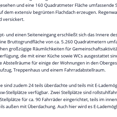
sehen und eine 160 Quadratmeter Fläche umfassende So
uf dem extensiv begrünten Flachdach erzeugen. Regenwas
d versickert.
t- und einen Seiteneingang erschließt sich das Innere des
ine Bruttogrundfläche von ca. 5.260 Quadratmetern umfa
hen großzügige Räumlichkeiten für Gemeinschaftsaktivit
rfügung, die mit einer Küche sowie WCs ausgestattet sind
die Abstellräume für einige der Wohnungen in den Oberge
Aufzug, Treppenhaus und einem Fahrradabstellraum.
 sind zudem 24 teils überdachte und teils mit E-Lademög
w-Stellplätze verfügbar. Zwei Stellplätze sind rollstuhlfah
ellplätze für ca. 90 Fahrräder eingerichtet, teils im inne
ils außen mit Überdachung. Auch hier wird es E-Lademögl