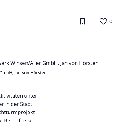
0
r GmbH, Jan von Hörsten
tivitäten unter
r in der Stadt
uchtturmprojekt
ie Bedürfnisse