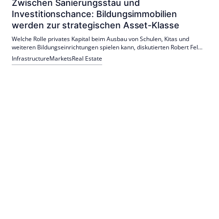
Zwischen Sanierungsstau und
Investitionschance: Bildungsimmobilien
werden zur strategischen Asset-Klasse
Welche Rolle privates Kapital beim Ausbau von Schulen, Kitas und
weiteren Bildungseinrichtungen spielen kann, diskutierten Robert Feldt,
CapMan, Tanja Volksheimer, NEXT Generation Invest, sowie Jan Trenn,
Infrastructure
Markets
Real Estate
CELLS, im Rahmen einer von RUECKERCONSULT organisierten Online-
Pressekonferenz.