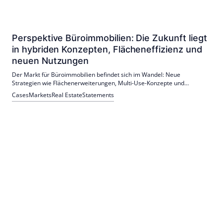
Perspektive Büroimmobilien: Die Zukunft liegt
in hybriden Konzepten, Flächeneffizienz und
neuen Nutzungen
Der Markt für Büroimmobilien befindet sich im Wandel: Neue
Strategien wie Flächenerweiterungen, Multi-Use-Konzepte und
Nutzungsanpassungen werden vorgestellt. Unternehmen wie AUKETT
Cases
Markets
Real Estate
Statements
+ HEESE und CELLS führen erfolgreich Projekte zur Neuausrichtung
bestehender Immobilien durch.