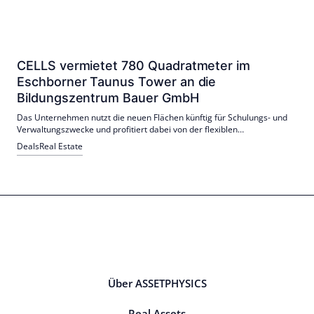
CELLS vermietet 780 Quadratmeter im
Eschborner Taunus Tower an die
Bildungszentrum Bauer GmbH
Das Unternehmen nutzt die neuen Flächen künftig für Schulungs- und
Verwaltungszwecke und profitiert dabei von der flexiblen
Flächenstruktur, den hellen Räumlichkeiten sowie den guten
Deals
Real Estate
Verkehrsanbindungen des Gebäudes.
Über ASSETPHYSICS
Real Assets