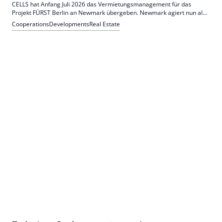
CELLS hat Anfang Juli 2026 das Vermietungsmanagement für das
Projekt FÜRST Berlin an Newmark übergeben. Newmark agiert nun als
Owners Representative und soll die internationale Mieteransprache
Cooperations
Developments
Real Estate
ausbauen. CELLS bleibt als Generalplaner verantwortlich.