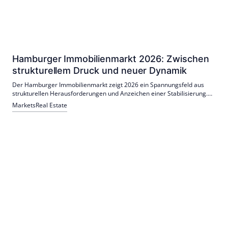
Hamburger Immobilienmarkt 2026: Zwischen
strukturellem Druck und neuer Dynamik
Der Hamburger Immobilienmarkt zeigt 2026 ein Spannungsfeld aus
strukturellen Herausforderungen und Anzeichen einer Stabilisierung.
Mieten im Wohnungsmarkt steigen, während der Büromarkt von
Markets
Real Estate
hochwertigen Lagen profitiert, und neue Nutzungskonzepte wie Flex-
Offices gewinnen an Bedeutung.