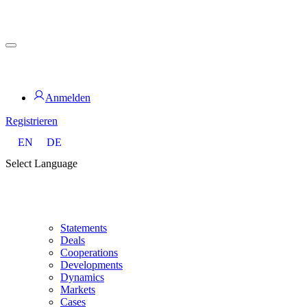
Zum
Inhalt
springen
for PHYSIC ASSETS
Anmelden
Registrieren
EN
DE
Select Language
Statements
Deals
Cooperations
Developments
Dynamics
Markets
Cases