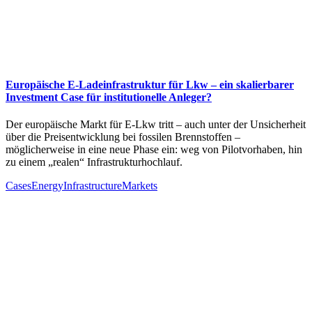
Europäische E‑Ladeinfrastruktur für Lkw – ein skalierbarer
Investment Case für institutionelle Anleger?
Der europäische Markt für E‑Lkw tritt – auch unter der Unsicherheit
über die Preisentwicklung bei fossilen Brennstoffen –
möglicherweise in eine neue Phase ein: weg von Pilotvorhaben, hin
zu einem „realen“ Infrastrukturhochlauf.
Cases
Energy
Infrastructure
Markets