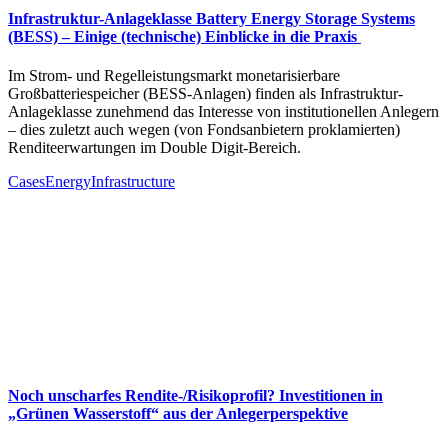
Infrastruktur-Anlageklasse Battery Energy Storage Systems
(BESS) – Einige (technische) Einblicke in die Praxis
Im Strom- und Regelleistungsmarkt monetarisierbare
Großbatteriespeicher (BESS-Anlagen) finden als Infrastruktur-
Anlageklasse zunehmend das Interesse von institutionellen Anlegern
– dies zuletzt auch wegen (von Fondsanbietern proklamierten)
Renditeerwartungen im Double Digit-Bereich.
Cases
Energy
Infrastructure
Noch unscharfes Rendite-/Risikoprofil? Investitionen in
„Grünen Wasserstoff“ aus der Anlegerperspektive