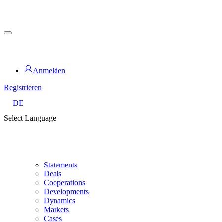
Zum
Inhalt
springen
for PHYSIC ASSETS
Anmelden
Registrieren
DE
Select Language
Statements
Deals
Cooperations
Developments
Dynamics
Markets
Cases