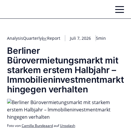
Zum
Inhalt
springen
Analysis
Quarterly
Report
Juli 7, 2026
5min
Berliner
Bürovermietungsmarkt mit
starkem erstem Halbjahr –
lmmobilieninvestmentmarkt
hingegen verhalten
Foto von
Camilla Bundgaard
auf
Unsplash