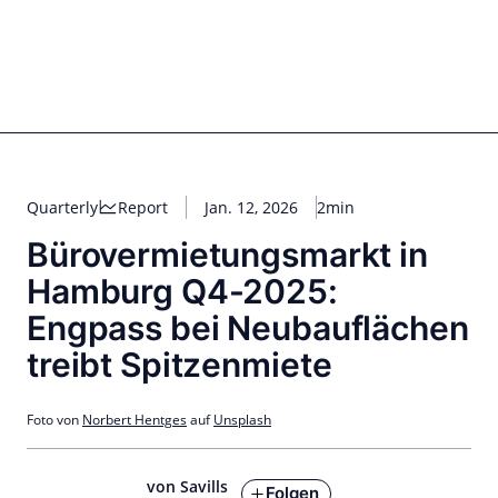
Zum
Inhalt
springen
for PHYSIC ASSETS
Statements
Deals
Cooperations
Developments
Dynamics
Marke
Real Estate
Energy
Infrastructure
Private Equity
Quarterly
Report
Jan. 12, 2026
2min
Bürovermietungsmarkt in
Hamburg Q4-2025:
Engpass bei Neubauflächen
treibt Spitzenmiete
Foto von
Norbert Hentges
auf
Unsplash
von Savills
Folgen