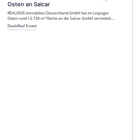
Osten an Salcar
REALOGIS Immobilien Deutschland GmbH hat im Leipziger
Osten rund 12.730 m² Fläche an die Salcar GmbH vermittelt.
Dies umfasst Hallen-, Büro- und Mezzaninflächen, um
Deals
Real Estate
bestehende Standorte zusammenzuführen.