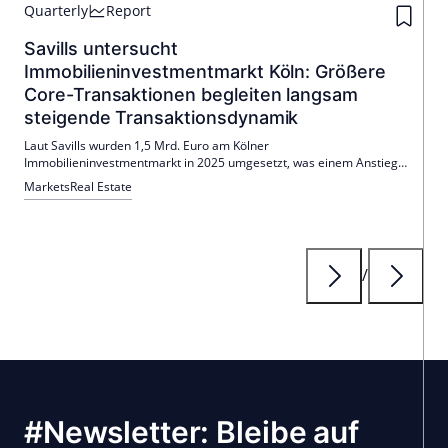
Quarterly
Report
Savills untersucht
Immobilieninvestmentmarkt Köln: Größere
Core-Transaktionen begleiten langsam
steigende Transaktionsdynamik
Laut Savills wurden 1,5 Mrd. Euro am Kölner
Immobilieninvestmentmarkt in 2025 umgesetzt, was einem Anstieg
von 37 % gegenüber dem Vorjahr entspricht. Tobias Schneider
Markets
Real Estate
berichtet von zunehmendem Produktangebot.
/
#Newsletter: Bleibe auf