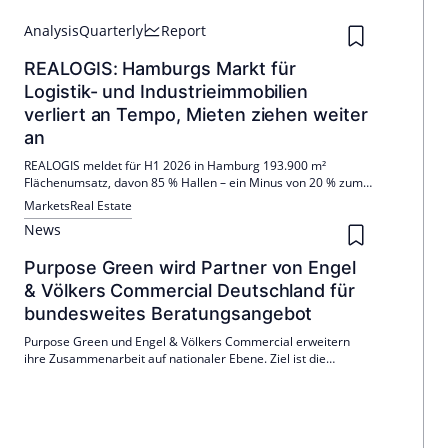
Analysis
Quarterly
Report
REALOGIS: Hamburgs Markt für
Logistik- und Industrieimmobilien
verliert an Tempo, Mieten ziehen weiter
an
REALOGIS meldet für H1 2026 in Hamburg 193.900 m²
Flächenumsatz, davon 85 % Hallen – ein Minus von 20 % zum
Vorjahr. Die Durchschnittsmiete stieg auf 7,30 €/m², die
Markets
Real Estate
Spitzenmiete auf 8,50 €/m². E-Commerce trieb den Handel,
News
Eigennutzer blieben aus.
Purpose Green wird Partner von Engel
& Völkers Commercial Deutschland für
bundesweites Beratungsangebot
Purpose Green und Engel & Völkers Commercial erweitern
ihre Zusammenarbeit auf nationaler Ebene. Ziel ist die
Unterstützung von Immobilieneigentümern und Investoren
durch ein neu entwickeltes Analysetool, das den
energetischen Zustand von Gebäuden bewertet.