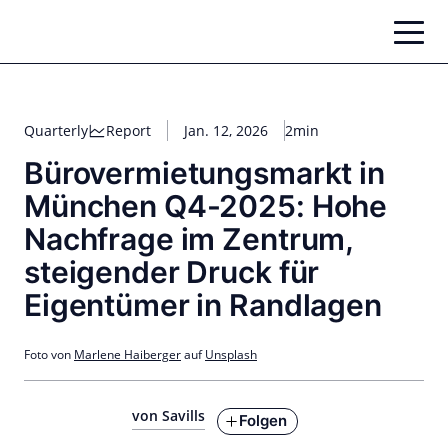
Zum
Inhalt
springen
Quarterly
Report
Jan. 12, 2026
2min
Bürovermietungsmarkt in
München Q4-2025: Hohe
Nachfrage im Zentrum,
steigender Druck für
Eigentümer in Randlagen
Foto von
Marlene Haiberger
auf
Unsplash
von Savills
Folgen