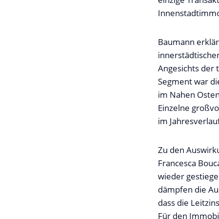
Innenstadtimmob
Baumann erklärt
innerstädtischen
Angesichts der
Segment war die
im Nahen Osten 
Einzelne großvo
im Jahresverlau
Zu den Auswirk
Francesca Boucar
wieder gestiege
dämpfen die Aus
dass die Leitzi
Für den Immobil