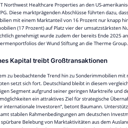
IT Northwest Healthcare Properties an den US-amerikani
PG. Diese marktprägenden Abschlüsse führten dazu, dass
ilien mit einem Marktanteil von 16 Prozent nur knapp hin
obilien (17 Prozent) auf Platz vier der umsatzstärksten 
rechtlich genehmigt wurde zudem der bereits Ende 2025 a
ermenportfolios der Wund Stiftung an die Therme Group.
es Kapital treibt Großtransaktionen
rem zu beobachtende Trend hin zu Sonderimmobilien mit 
ten setzt sich fort. Deutschland bleibt in diesem verglei
igen Segment aufgrund seiner geringen Marktreife und 
möglichkeiten ein attraktives Ziel für strategische Übern
r internationale Investoren“, betont Baumann. Unterstütz
esamt stabilen Rahmenbedingungen am deutschen Invest
ne spürbare Belebung von Marktaktivitäten aus dem Ausla