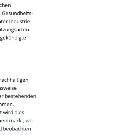
schen
 Gesundheits-
ter Industrie-
Nutzungsarten
ngekündigte
nachhaltigen
chsweise
der bestehenden
ahmen,
t wird dies
mentmarkt, wo
nd beobachten