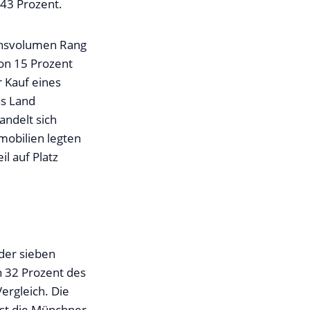
 43 Prozent.
onsvolumen Rang
on 15 Prozent
 Kauf eines
as Land
andelt sich
mobilien legten
l auf Platz
der sieben
h 32 Prozent des
ergleich. Die
 ist die Münchner