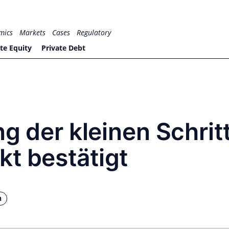
mics
Markets
Cases
Regulatory
te Equity
Private Debt
ng der kleinen Schrit
t bestätigt
n