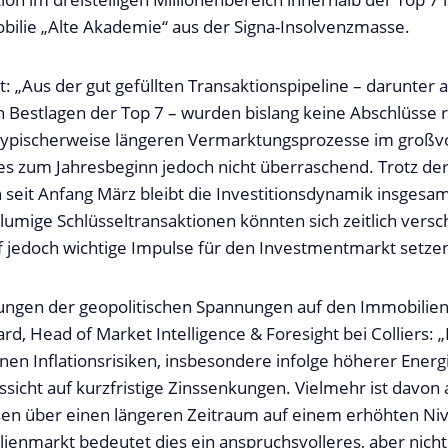
ilie „Alte Akademie“ aus der Signa-Insolvenzmasse.
: „Aus der gut gefüllten Transaktionspipeline – darunter 
 Bestlagen der Top 7 – wurden bislang keine Abschlüsse re
 typischerweise längeren Vermarktungsprozesse im groß
s zum Jahresbeginn jedoch nicht überraschend. Trotz de
seit Anfang März bleibt die Investitionsdynamik insgesamt
lumige Schlüsseltransaktionen könnten sich zeitlich versc
f jedoch wichtige Impulse für den Investmentmarkt setzen
ungen der geopolitischen Spannungen auf den Immobilien
d, Head of Market Intelligence & Foresight bei Colliers: „
nen Inflationsrisiken, insbesondere infolge höherer Energ
sicht auf kurzfristige Zinssenkungen. Vielmehr ist davon
nsen über einen längeren Zeitraum auf einem erhöhten Ni
ienmarkt bedeutet dies ein anspruchsvolleres, aber nich