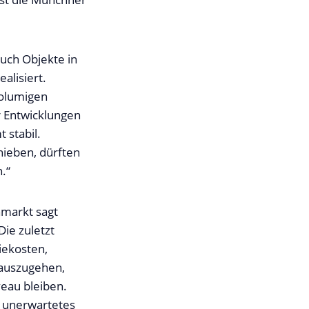
auch Objekte in
alisiert.
volumigen
r Entwicklungen
 stabil.
hieben, dürften
.“
markt sagt
Die zuletzt
iekosten,
 auszugehen,
veau bleiben.
t unerwartetes