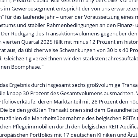
ann, Head of Capital Markets Germany bei Colliers ordnet
s im Gewerbesegment entspricht der von uns erwarteten 
en“ für das laufende Jahr – unter der Voraussetzung eines
hstums und stabiler Rahmenbedingungen an den Finanz- 
. Der Rückgang des Transaktionsvolumens gegenüber de
 vierten Quartal 2025 fällt mit minus 12 Prozent im histo
at aus, da üblicherweise Schwankungen von 30 bis 40 Pro
. Gleichzeitig verzeichnen wir den stärksten Jahresauftak
benen Boomphase.“
das Ergebnis durch insgesamt sechs großvolumige Transa
 die knapp 30 Prozent des Gesamtvolumens ausmachten. 
ortfolioverkäufe, deren Marktanteil mit 28 Prozent den höc
 Die beiden größten Transaktionen sind dem Gesundheits
zu zählen die Mehrheitsübernahme des belgischen REITs
chen Pflegeimmobilien durch den belgischen REIT Aedific
uropäischen Portfolios mit 17 deutschen Kliniken und Är