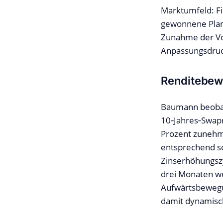
Marktumfeld: Fi
gewonnene Planu
Zunahme der Vola
Anpassungsdruc
Renditebew
Baumann beobach
10‑Jahres‑Swapr
Prozent zunehm
entsprechend so
Zinserhöhungszy
drei Monaten we
Aufwärtsbewegu
damit dynamisc