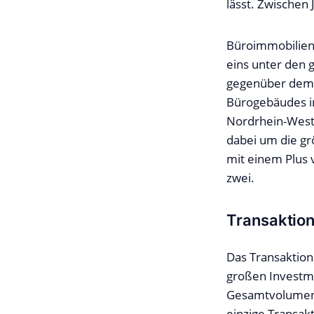
lässt. Zwischen 
Büroimmobilien
eins unter den 
gegenüber dem V
Bürogebäudes in
Nordrhein-Westfa
dabei um die gr
mit einem Plus 
zwei.
Transaktio
Das Transaktion
großen Investme
Gesamtvolumens 
einzige Transakt