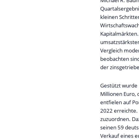
Michael R. Baum
Quartalsergebni
kleinen Schritt
Wirtschaftswac
Kapitalmärkten
umsatzstärksten
Vergleich moder
beobachten sind
der zinsgetrie
Gestützt wurde 
Millionen Euro,
entfielen auf P
2022 erreichte.
zuzuordnen. Da
seinen 59 deuts
Verkauf eines e