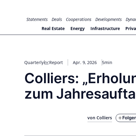
Zum
Inhalt
for PHYSIC ASSETS
Statements
Deals
Cooperations
Developments
Dyna
springen
Real Estate
Energy
Infrastructure
Priva
Quarterly
Report
Apr. 9, 2026
5min
Colliers: „Erholu
zum Jahresauftak
Folge
von Colliers