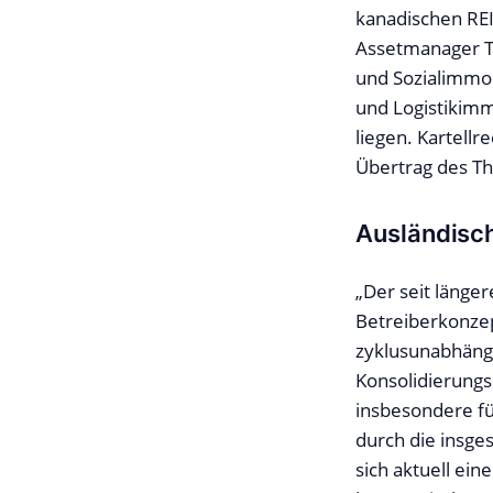
kanadischen RE
Assetmanager T
und Sozialimmob
und Logistikimm
liegen. Kartell
Übertrag des Th
Ausländisch
„Der seit länge
Betreiberkonzep
zyklusunabhäng
Konsolidierungs
insbesondere fü
durch die insg
sich aktuell ei