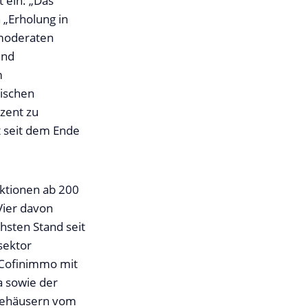
 ein: „Das
„Erholung in
 moderaten
und
m
rischen
zent zu
t seit dem Ende
ktionen ab 200
Vier davon
hsten Stand seit
sektor
 Cofinimmo mit
a sowie der
ztehäusern vom