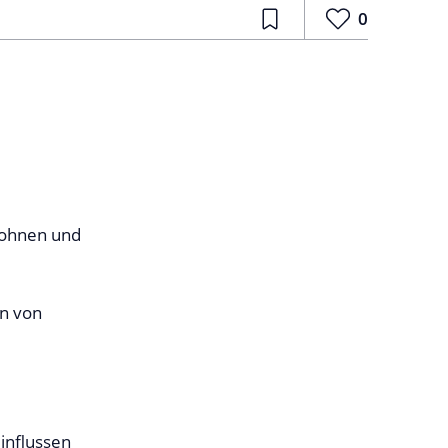
0
Wohnen und
en von
influssen