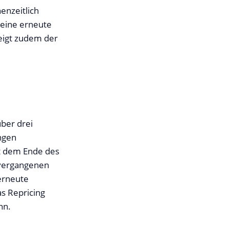
enzeitlich
 eine erneute
teigt zudem der
ber drei
ngen
it dem Ende des
 vergangenen
erneute
s Repricing
nn.