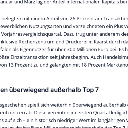
Januar und März lag der Anteil internationalen Kapitals bei
 belegten mit einem Anteil von 26 Prozent am Transakti
gewerblichen Nutzungsarten und verzeichneten ein Plus v
orjahresvergleichsquartal. Dazu trug unter anderem der
klusive Rechenzentrum und Druckerei in Kaarst durch d
len als Eigennutzer für über 300 Millionen Euro bei. Es h
ößte Einzeltransaktion seit Jahresbeginn. Auch Handelsim
von 13 Prozent zu und gelangten mit 18 Prozent Marktantei
nen überwiegend außerhalb Top 7
sgeschehen spielt sich weiterhin überwiegend außerhalb 
ntzentren ab. Diese vereinten im ersten Quartal lediglic
auf sich – ein historisch niedriger Wert im langjährigen V
ion im dreistelligen Millionenbereich innerhalb der Top 7