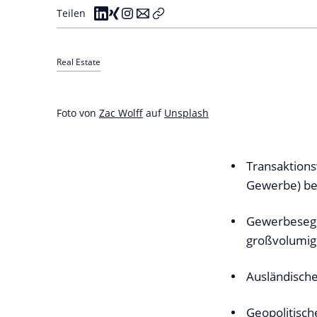
Teilen
Real Estate
Foto von
Zac Wolff
auf
Unsplash
Transaktion
Gewerbe) be
Gewerbesegme
großvolumige
Ausländisches
Geopolitisc