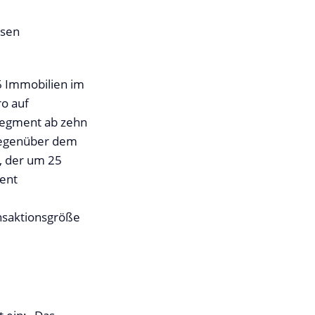
ssen
6 Immobilien im
ro auf
nsegment ab zehn
gegenüber dem
, der um 25
ent
ansaktionsgröße