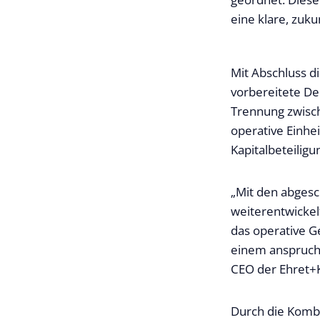
eine klare, zuku
Mit Abschluss d
vorbereitete De
Trennung zwisch
operative Einhe
Kapitalbeteilig
„Mit den abgesc
weiterentwickel
das operative G
einem anspruchs
CEO der Ehret+K
Durch die Kombi