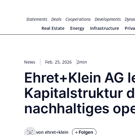
Zum
Inhalt
for PHYSIC ASSETS
Statements
Deals
Cooperations
Developments
Dyna
springen
Real Estate
Energy
Infrastructure
Priv
News
Feb. 25, 2026
2min
Ehret+Klein AG l
Kapitalstruktur 
nachhaltiges op
Folgen
von ehret+klein