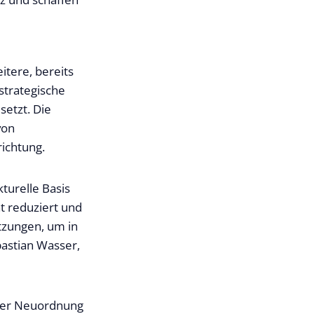
tere, bereits
strategische
etzt. Die
von
ichtung.
turelle Basis
t reduziert und
etzungen, um in
bastian Wasser,
ller Neuordnung