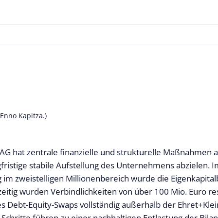
Enno Kapitza.)
 AG hat zentrale finanzielle und strukturelle Maßnahmen 
ngfristige stabile Aufstellung des Unternehmens abzielen.
 im zweistelligen Millionenbereich wurde die Eigenkapitalb
zeitig wurden Verbindlichkeiten von über 100 Mio. Euro re
 Debt-Equity-Swaps vollständig außerhalb der Ehret+Kle
Schritte führen zu einer nachhaltigen Entlastung der Bila