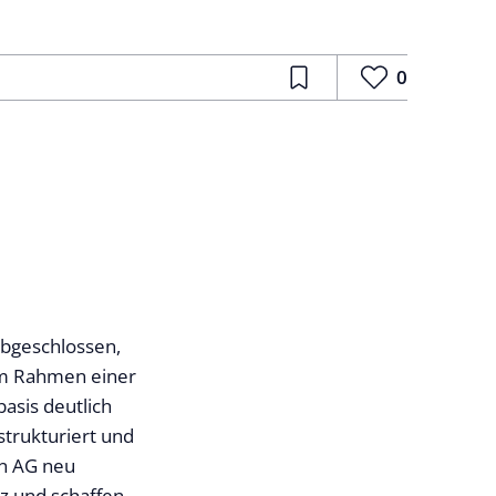
0
abgeschlossen,
 Im Rahmen einer
asis deutlich
strukturiert und
in AG neu
nz und schaffen