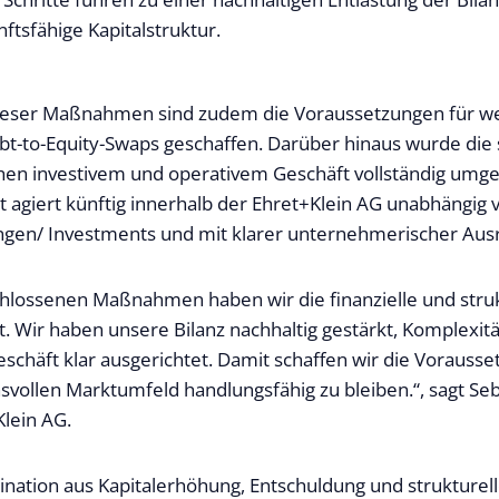
nftsfähige Kapitalstruktur.
ieser Maßnahmen sind zudem die Voraussetzungen für wei
bt-to-Equity-Swaps geschaffen. Darüber hinaus wurde die 
en investivem und operativem Geschäft vollständig umges
it agiert künftig innerhalb der Ehret+Klein AG unabhängig 
ungen/ Investments und mit klarer unternehmerischer Ausr
hlossenen Maßnahmen haben wir die finanzielle und struk
t. Wir haben unsere Bilanz nachhaltig gestärkt, Komplexitä
eschäft klar ausgerichtet. Damit schaffen wir die Vorauss
vollen Marktumfeld handlungsfähig zu bleiben.“, sagt Se
lein AG.
nation aus Kapitalerhöhung, Entschuldung und strukture