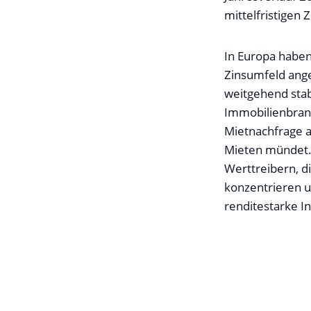
mittelfristigen
In Europa haben
Zinsumfeld ange
weitgehend stabi
Immobilienbranc
Mietnachfrage a
Mieten mündet
Werttreibern, d
konzentrieren u
renditestarke I