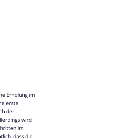
ine Erholung im
ne erste
ch der
lerdings wird
hritten im
lich, dass die