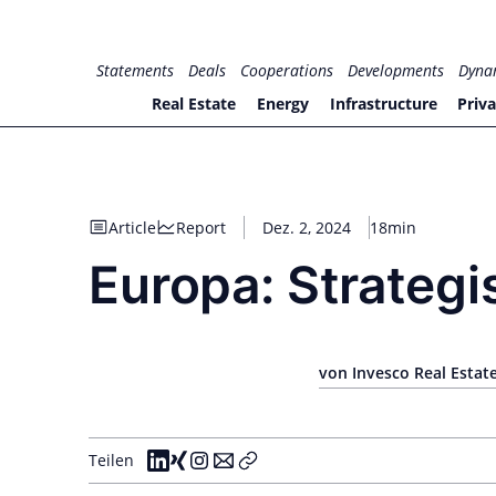
Zum
Inhalt
for PHYSIC ASSETS
Statements
Deals
Cooperations
Developments
Dyna
springen
Real Estate
Energy
Infrastructure
Priva
Article
Report
Dez. 2, 2024
18min
Europa: Strategi
von Invesco Real Estat
Teilen