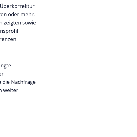
 Überkorrektur
ten oder mehr,
en zeigten sowie
nsprofil
grenzen
ingte
en
da die Nachfrage
n weiter