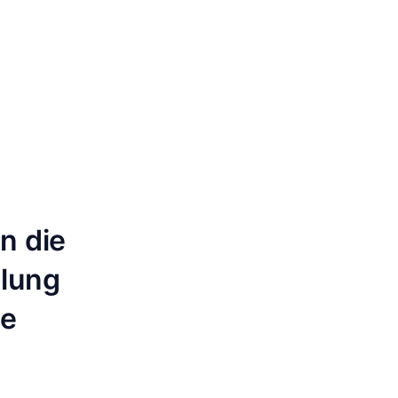
n die
olung
ie