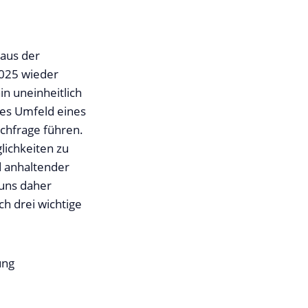
 aus der
2025 wieder
n uneinheitlich
ses Umfeld eines
achfrage führen.
lichkeiten zu
d anhaltender
 uns daher
h drei wichtige
ung