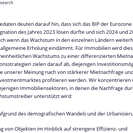
esearch
edaten deuten darauf hin, dass sich das BIP der Eurozone
gnation des Jahres 2023 lösen dürfte und sich 2024 und 
uch wenn das Wachstum in den einzelnen Ländern weiterhi
ie allgemeine Erholung eindämmt. Für Immobilien wird die
uneinheitlichen Wachstums zu einer differenzierten Mietn
onsstrategien zielen darauf ab, diejenigen Investitionsmög
 die unserer Meinung nach von stärkerer Mietnachfrage un
Investmentmarktes profitieren werden. Wir konzentrieren
iejenigen Immobiliensektoren, in denen die Nachfrage durc
chstumstreiber unterstützt wird:
ufgrund des demografischen Wandels und der Urbanisier
ng von Objekten im Hinblick auf strengere Effizienz- und