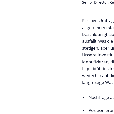
Senior Director, R
Positive Umfrag
allgemeinen Sta
beschleunigt, a
ausfällt, was d
stetigen, aber 
Unsere Investiti
identifizieren,
Liquidität des 
weiterhin auf d
langfristige Wa
Nachfrage a
Positionieru