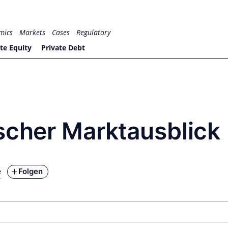
mics
Markets
Cases
Regulatory
te Equity
Private Debt
scher Marktausblick
Folgen
e