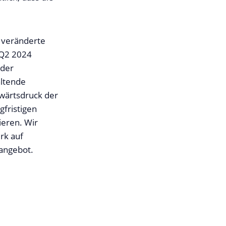
 veränderte
 Q2 2024
 der
altende
fwärtsdruck der
gfristigen
ieren. Wir
k auf
angebot.