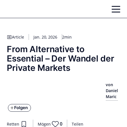
Zum
Inhalt
springen
Article
Jan. 20, 2026
2min
From Alternative to
Essential – Der Wandel der
Private Markets
von
Daniel
Maric
Folgen
0
Retten
Mögen
Teilen