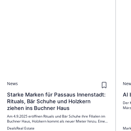
News
Ne
Starke Marken für Passaus Innenstadt:
AI 
Rituals, Bär Schuhe und Holzkern
Der K
ziehen ins Buchner Haus
März
zude
Am 4.9.2025 eröffnen Rituals und Bär Schuhe ihre Filialen im
Raka
Buchner Haus, Holzkern kommt als neuer Mieter hinzu. Eine
brauc
Gewerbefläche ist weiterhin verfügbar.
Deals
Real Estate
Mark