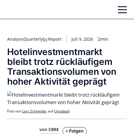
Zum
Inhalt
springen
Analysis
Quarterly
Report
Juli 9, 2026
2min
Hotelinvestmentmarkt
bleibt trotz rückläufigem
Transaktionsvolumen von
hoher Aktivität geprägt
Foto von
Lars Schneider
auf
Unsplash
von CBRE
Folgen