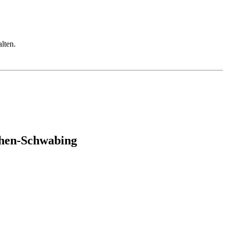
lten.
chen-Schwabing