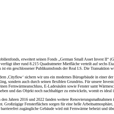
ienfonds, erweitert seinen Fonds „German Small Asset Invest II“ (
 verfügt über rund 8.215 Quadratmeter Mietfläche verteilt auf sechs Et
ist ein geschlossener Publikumsfonds der Real I.S. Die Transaktion wur
em ,Cityflow‘ sichern wir uns ein modernes Bürogebäude in einer der
 sondern auch durch seinen flexiblen Grundriss. Für unsere Investoren 
seinen Fernwärmeanschluss, E-Ladesäulen sowie Fenster samt Wärmesch
eben und das Objekt noch nachhaltiger zu entwickeln, womit es ideal in
n den Jahren 2016 und 2022 fanden weitere Renovierungsmaßnahmen in
. Großzügige Fensterflächen sorgen für eine helle Arbeitsatmosphäre, di
 barrierefrei zugängliche Gebäude wird mit Fernwärme beheizt und übe