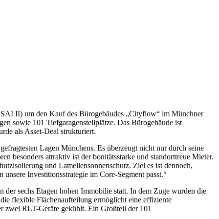
GSAI II) um den Kauf des Bürogebäudes „Cityflow“ im Münchner
agen sowie 101 Tiefgaragenstellplätze. Das Bürogebäude ist
de als Asset-Deal strukturiert.
 gefragtesten Lagen Münchens. Es überzeugt nicht nur durch seine
besonders attraktiv ist der bonitätsstarke und standorttreue Mieter.
utzisolierung und Lamellensonnenschutz. Ziel es ist dennoch,
 unsere Investitionsstrategie im Core-Segment passt.“
 der sechs Etagen hohen Immobilie statt. In dem Zuge wurden die
e flexible Flächenaufteilung ermöglicht eine effiziente
r zwei RLT-Geräte gekühlt. Ein Großteil der 101