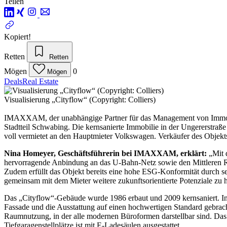
Teilen
Kopiert!
Retten
Retten
Mögen
0
Mögen
Deals
Real Estate
Visualisierung „Cityflow“ (Copyright: Colliers)
IMAXXAM, der unabhängige Partner für das Management von Immobil
Stadtteil Schwabing. Die kernsanierte Immobilie in der Ungererstraße
voll vermietet an den Hauptmieter Volkswagen. Verkäufer des Objekts 
Nina Homeyer, Geschäftsführerin bei IMAXXAM, erklärt:
„Mit d
hervorragende Anbindung an das U-Bahn-Netz sowie den Mittleren Ring,
Zudem erfüllt das Objekt bereits eine hohe ESG-Konformität durch 
gemeinsam mit dem Mieter weitere zukunftsorientierte Potenziale zu h
Das „Cityflow“-Gebäude wurde 1986 erbaut und 2009 kernsaniert. I
Fassade und die Ausstattung auf einen hochwertigen Standard gebracht
Raumnutzung, in der alle modernen Büroformen darstellbar sind. Das
Tiefgaragenstellplätze ist mit E-Ladesäulen ausgestattet.