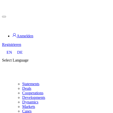
Zum
Inhalt
springen
for PHYSIC ASSETS
Anmelden
Registrieren
EN
DE
Select Language
Statements
Deals
Cooperations
Developments
Dynamics
Markets
Cases