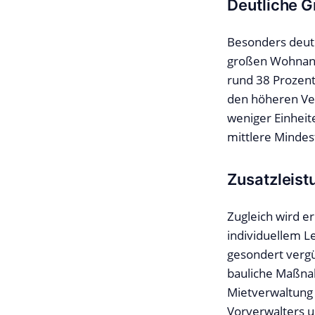
Deutliche G
Besonders deut
großen Wohnanla
rund 38 Prozent
den höheren Ver
weniger Einheite
mittlere Mindes
Zusatzleis
Zugleich wird e
individuellem L
gesondert verg
bauliche Maßna
Mietverwaltung
Vorverwalters u