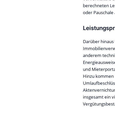
berechneten Lei
oder Pauschale
Leistungspr
Darüber hinaus v
Immobilienverwa
anderem technis
Energieausweise
und Mieterporta
Hinzu kommen n
Umlaufbeschlüs
Aktenvernichtun
insgesamt ein v
Vergütungsbesta