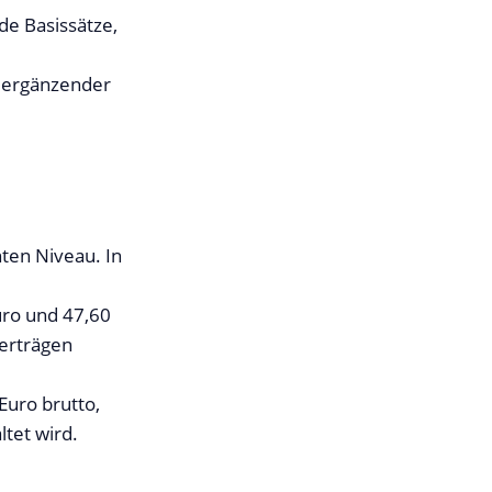
e Basissätze,
 ergänzender
ten Niveau. In
e
uro und 47,60
verträgen
Euro brutto,
tet wird.