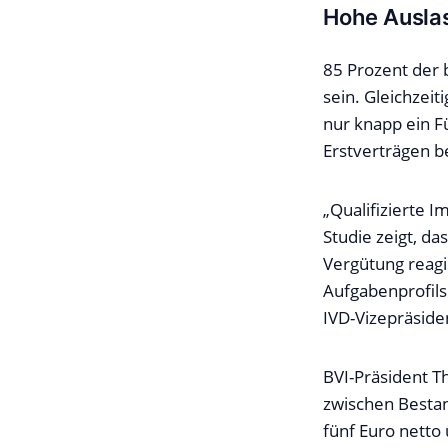
Hohe Ausla
85 Prozent der 
sein. Gleichzei
nur knapp ein F
Erstverträgen b
„Qualifizierte I
Studie zeigt, d
Vergütung reagi
Aufgabenprofils
IVD-Vizepräside
BVI-Präsident T
zwischen Bestan
fünf Euro netto