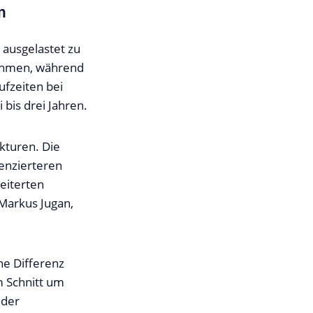
m
 ausgelastet zu
nehmen, während
ufzeiten bei
bis drei Jahren.
ukturen. Die
renzierteren
eiterten
Markus Jugan,
he Differenz
m Schnitt um
 der