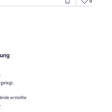
0
tung
r
gelegt.
ände erstellte
,