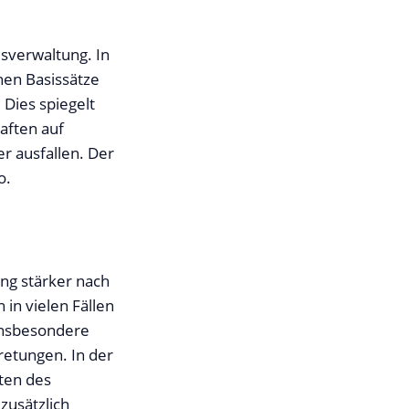
sverwaltung. In
hen Basissätze
 Dies spiegelt
aften auf
er ausfallen. Der
o.
ung stärker nach
in vielen Fällen
insbesondere
etungen. In der
ten des
zusätzlich