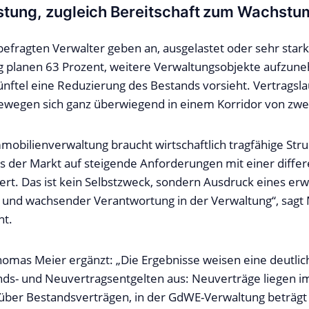
stung, zugleich Bereitschaft zum Wachstu
befragten Verwalter geben an, ausgelastet oder sehr stark
tig planen 63 Prozent, weitere Verwaltungsobjekte aufzu
ünftel eine Reduzierung des Bestands vorsieht. Vertragsla
ewegen sich ganz überwiegend in einem Korridor von zwei 
mmobilienverwaltung braucht wirtschaftlich tragfähige Str
ass der Markt auf steigende Anforderungen mit einer diffe
ert. Das ist kein Selbstzweck, sondern Ausdruck eines erw
 und wachsender Verantwortung in der Verwaltung“, sagt 
nt.
homas Meier ergänzt: „Die Ergebnisse weisen eine deutlic
ds- und Neuvertragsentgelten aus: Neuverträge liegen i
 über Bestandsverträgen, in der GdWE-Verwaltung beträgt