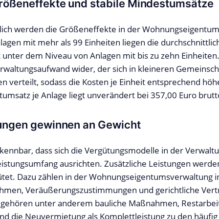
rößeneffekte und stabile Mindestumsätze
lich werden die Größeneffekte in der Wohnungseigentum
gen mit mehr als 99 Einheiten liegen die durchschnittlic
 unter dem Niveau von Anlagen mit bis zu zehn Einheiten.
waltungsaufwand wider, der sich in kleineren Gemeinsch
n verteilt, sodass die Kosten je Einheit entsprechend höh
tumsatz je Anlage liegt unverändert bei 357,00 Euro brutt
tungen gewinnen an Gewicht
rkennbar, dass sich die Vergütungsmodelle in der Verwalt
eistungsumfang ausrichten. Zusätzliche Leistungen werden 
ütet. Dazu zählen in der Wohnungseigentumsverwaltung 
hmen, Veräußerungszustimmungen und gerichtliche Vertr
 gehören unter anderem bauliche Maßnahmen, Restarbei
nd die Neuvermietung als Komplettleistung zu den häufig 