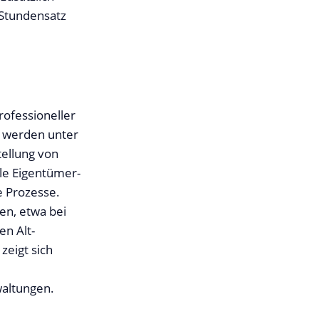
 Stundensatz
rofessioneller
t werden unter
tellung von
le Eigentümer-
e Prozesse.
n, etwa bei
n Alt-
zeigt sich
waltungen.