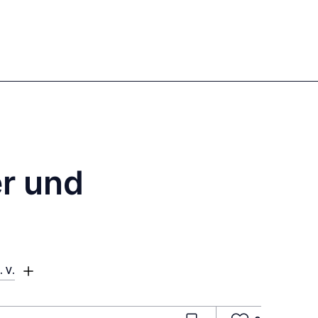
Anmelden
Registrieren
EN
DE
Unsere Autoren
r und
 V.