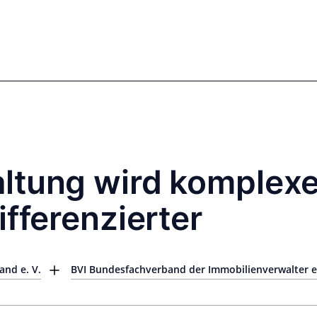
mics
Markets
Cases
Regulatory
te Equity
Private Debt
ltung wird komplexe
ifferenzierter
nd e. V.
BVI Bundesfachverband der Immobilienverwalter e.