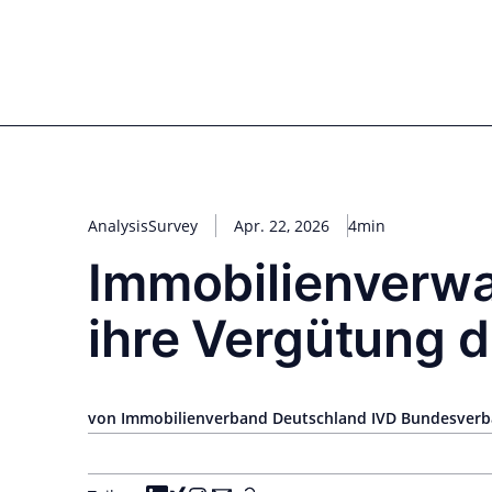
Zum
Inhalt
for PHYSIC ASSETS
Statements
Deals
Cooperations
Developments
Dyna
springen
Real Estate
Energy
Infrastructure
Priva
Analysis
Survey
Apr. 22, 2026
4min
Immobilienverwa
ihre Vergütung d
von Immobilienverband Deutschland IVD Bundesverba