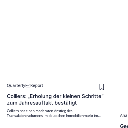
Quarterly
Report
Colliers: „Erholung der kleinen Schritte“
zum Jahresauftakt bestätigt
Colliers hat einen moderaten Anstieg des
Anal
Transaktionsvolumens im deutschen Immobilienmarkt im
ersten Quartal 2026 beobachtet, insbesondere im
Gewerbesegment. Die Stabilität des Marktumfelds und
Gec