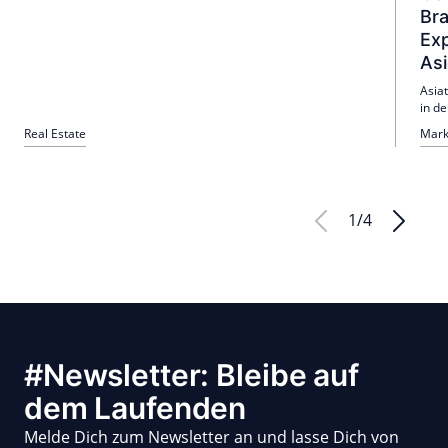
internationale Investitionen treiben den Wachstumstrend
Br
voran, trotz fortbestehender geopolitischer Unsicherheiten.
Exp
As
Asia
in d
hier
Real Estate
Mark
1.20
aktu
Parib
1
/
4
#Newsletter: Bleibe auf
dem Laufenden
Melde Dich zum Newsletter an und lasse Dich von