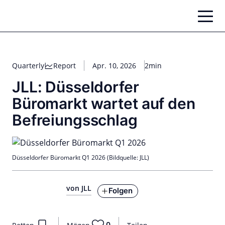
Zum
Inhalt
springen
Quarterly
Report
Apr. 10, 2026
2min
JLL: Düsseldorfer
Büromarkt wartet auf den
Befreiungsschlag
Düsseldorfer Büromarkt Q1 2026 (Bildquelle: JLL)
von JLL
Folgen
0