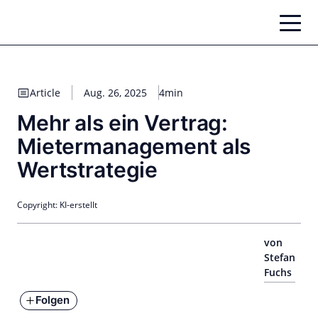
Zum
Inhalt
springen
Article
Aug. 26, 2025
4min
Mehr als ein Vertrag:
Mietermanagement als
Wertstrategie
Copyright: KI-erstellt
von
Stefan
Fuchs
Folgen