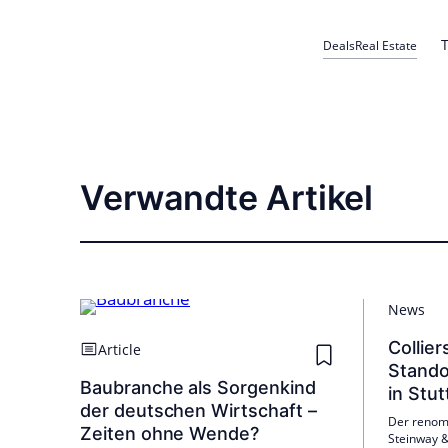
T
Deals
Real Estate
Verwandte Artikel
News
Collier
Article
Stando
Baubranche als Sorgenkind
in Stut
der deutschen Wirtschaft –
Der renomm
Zeiten ohne Wende?
Steinway &