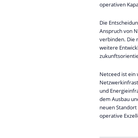
operativen Kapa
Die Entscheidun
Anspruch von Ne
verbinden. Die 
weitere Entwick
zukunftsorien
Netceed ist ein
Netzwerkinfrast
und Energieinfr
dem Ausbau und 
neuen Standort 
operative Exzel