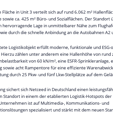
Fläche in Unit 3 verteilt sich auf rund 6.062 m² Hallenfl
 sowie ca. 425 m² Büro- und Sozialflächen. Der Standort 
ch hervorragende Lage in unmittelbarer Nähe zum Flugha
wie durch die schnelle Anbindung an die Autobahnen A
ete Logistikobjekt erfüllt moderne, funktionale und ESG-o
 Hierzu zählen unter anderem eine Hallenhöhe von rund 
belastbarkeit von 60 kN/m², eine ESFR-Sprinkleranlage, e
 sowie acht Rampentore für eine effiziente Warenabwick
ttung durch 25 Pkw- und fünf Lkw-Stellplätze auf dem Ge
ng sichert sich Netceed in Deutschland einen leistungsfä
n Standort in einem der etablierten Logistik-Hotspots der
Unternehmen ist auf Multimedia-, Kommunikations- und
onslösungen spezialisiert und stärkt mit dem neuen Sta