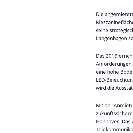
Die angemietete 
Mezzaninefläche
seine strategis
Langenhagen so
Das 2019 erricht
Anforderungen.
eine hohe Boden
LED-Beleuchtung
wird die Aussta
Mit der Anmietu
zukunftssichere
Hannover. Das 
Telekommunikati