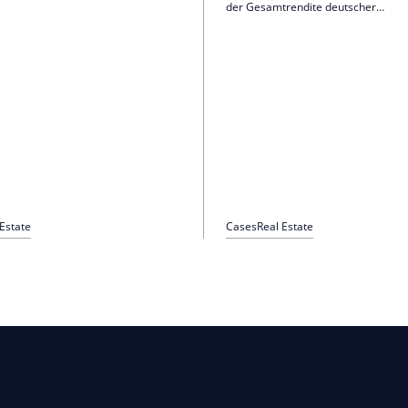
re in Stuttgart und zieht von der
der Gesamtrendite deutscher
straße in die Büchsenstraße 15. Der
Gewerbeimmobilien aus sinkenden 
ort am Kronprinzplatz wird am 27.
Dieser Rückenwind ist vorbei. Was 
2025 eröffnet. Colliers hat die
das neue Zinsregime für Finanzieru
exklusiv vermittelt.
Bewertung und Exit-Planung?
 Estate
Cases
Real Estate