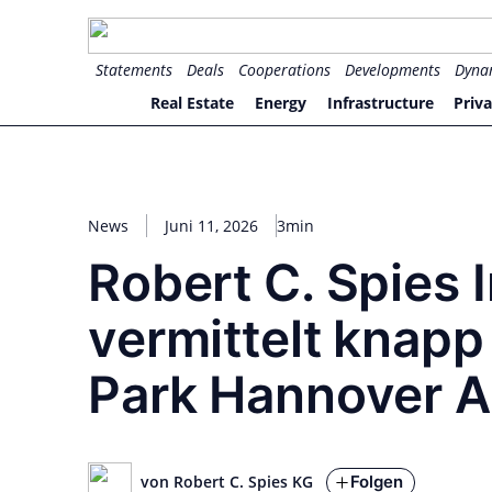
Zum
Inhalt
for PHYSIC ASSETS
Statements
Deals
Cooperations
Developments
Dyna
springen
Real Estate
Energy
Infrastructure
Priva
News
Juni 11, 2026
3min
Robert C. Spies I
vermittelt knapp
Park Hannover A
Folgen
von Robert C. Spies KG