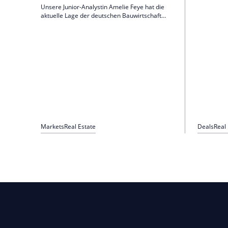
Flagshipsto
Unsere Junior-Analystin Amelie Feye hat die
Silberburg
aktuelle Lage der deutschen Bauwirtschaft
neue Stand
analysiert. Im Fokus stehen dabei die
September 
konjunkturelle Entwicklung, strukturelle
Anmietung 
Belastungsfaktoren sowie politische
Maßnahmen zur Stabilisierung des
Wohnungsbaus.
Markets
Real Estate
Deals
Real