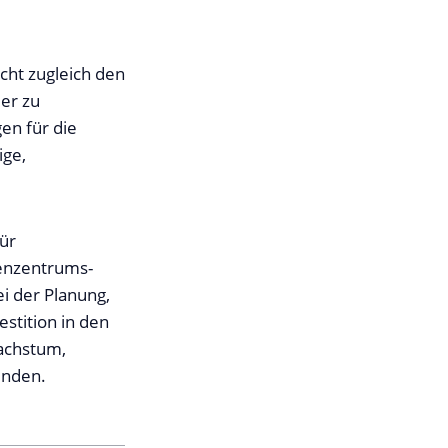
cht zugleich den
er zu
en für die
ige,
ür
henzentrums-
i der Planung,
stition in den
achstum,
inden.