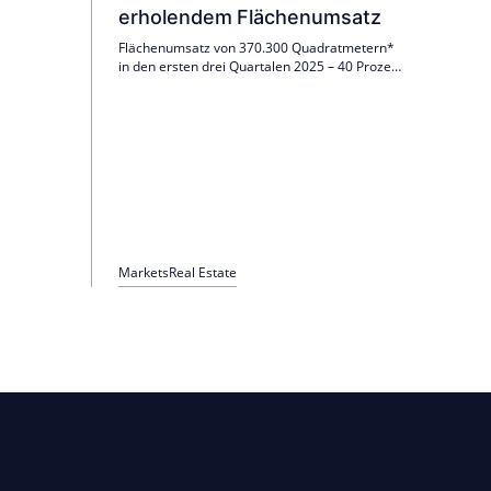
erholendem Flächenumsatz
Zinsen.
bedeutet
Flächenumsatz von 370.300 Quadratmetern*
ng,
in den ersten drei Quartalen 2025 – 40 Prozent
mehr als im Vorjahreszeitraum.
Produktionsunternehmen mit Anteil am
Flächenumsatz im Jahresverlauf von 52
Prozent.
Markets
Real Estate