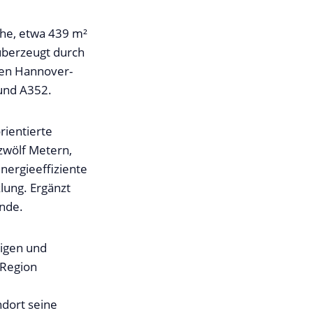
äche, etwa 439 m²
überzeugt durch
fen Hannover-
2 und A352.
rientierte
zwölf Metern,
nergieeffiziente
lung. Ergänzt
lände.
higen und
 Region
ndort seine