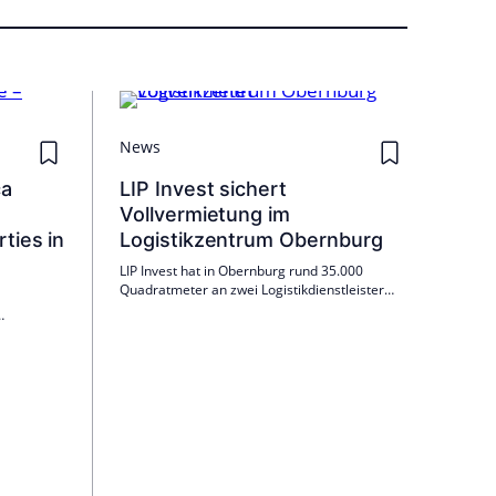
News
ca
LIP Invest sichert
Vollvermietung im
ties in
Logistikzentrum Obernburg
LIP Invest hat in Obernburg rund 35.000
Quadratmeter an zwei Logistikdienstleister
vermietet und damit eine komplette
Vermietung sichergestellt. Die Teamlog GmbH
umfasst die
und die Geis Gruppe haben langfristige
ehenden
Verträge abgeschlossen.
von zwei
 Bilbao ein