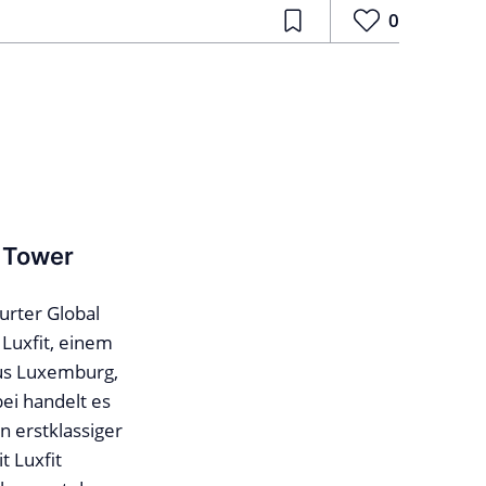
0
l Tower
urter Global
Luxfit, einem
aus Luxemburg,
bei handelt es
n erstklassiger
t Luxfit