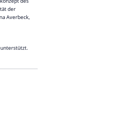
skonzept des
tät der
ina Averbeck,
unterstützt.