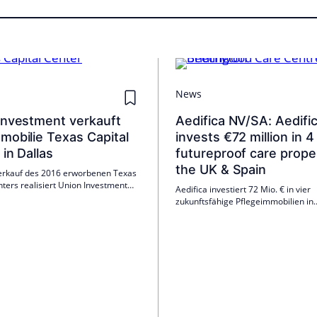
News
Investment verkauft
Aedifica NV/SA: Aedifi
mobilie Texas Capital
invests €72 million in 4
in Dallas
futureproof care proper
the UK & Spain
erkauf des 2016 erworbenen Texas
nters realisiert Union Investment
Aedifica investiert 72 Mio. € in vier
iche Wertsteigerung. Die
zukunftsfähige Pflegeimmobilien in
n unterstützt die
Großbritannien und Spanien. In UK 
ierungsstrategie des global
Transaktion den Erwerb eines best
teten Immobilienfonds UniImmo:
Pflegeheims und den Forward-Kauf 
weiteren (insgesamt 46,5 Mio. £); in
Pflegeheim für 17,5 Mio. €.