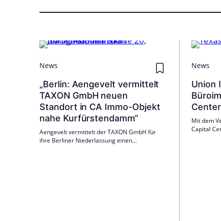
News
News
„Berlin: Aengevelt vermittelt
Union 
TAXON GmbH neuen
Büroim
Standort in CA Immo-Objekt
Center 
nahe Kurfürstendamm“
Mit dem V
Capital Ce
Aengevelt vermittelt der TAXON GmbH für
eine deutl
ihre Berliner Niederlassung einen
Transaktio
langfristigen Mietvertrag über rund 380 m²
Diversifiz
Bürofläche im „Jo20“, Joachimsthaler Straße
ausgerich
20, nahe Kurfürstendamm. Vermieterin ist CA
Global.
Immo; Mietbeginn Ende 2026.