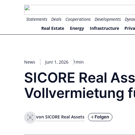
Zum
Inhalt
for PHYSIC ASSETS
Statements
Deals
Cooperations
Developments
Dyna
springen
Real Estate
Energy
Infrastructure
Priva
News
Juni 1, 2026
1min
SICORE Real Asse
Vollvermietung f
Folgen
von SICORE Real Assets