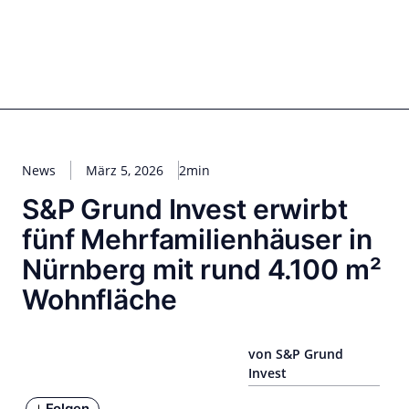
Zum
Inhalt
springen
for PHYSIC ASSETS
Statements
Deals
Cooperations
Developments
Dynamics
Marke
Real Estate
Energy
Infrastructure
Private Equity
News
März 5, 2026
2min
S&P Grund Invest erwirbt
fünf Mehrfamilienhäuser in
Nürnberg mit rund 4.100 m²
Wohnfläche
von S&P Grund
Invest
Folgen