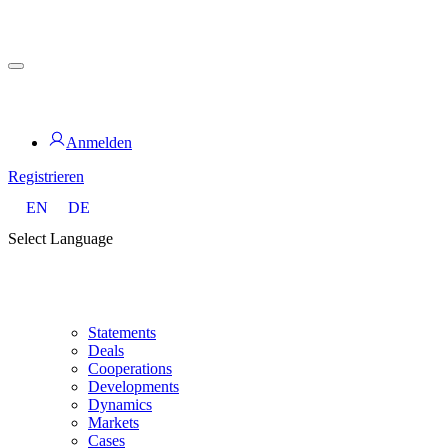
Zum
Inhalt
springen
for PHYSIC ASSETS
Anmelden
Registrieren
EN
DE
Select Language
Statements
Deals
Cooperations
Developments
Dynamics
Markets
Cases