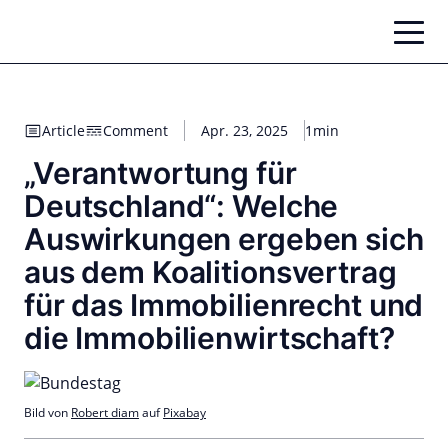
Zum
Inhalt
springen
Article
Comment
Apr. 23, 2025
1min
„Verantwortung für
Deutschland“: Welche
Auswirkungen ergeben sich
aus dem Koali­tionsvertrag
für das Immobilienrecht und
die Immobilienwirtschaft?
Bild von
Robert diam
auf
Pixabay