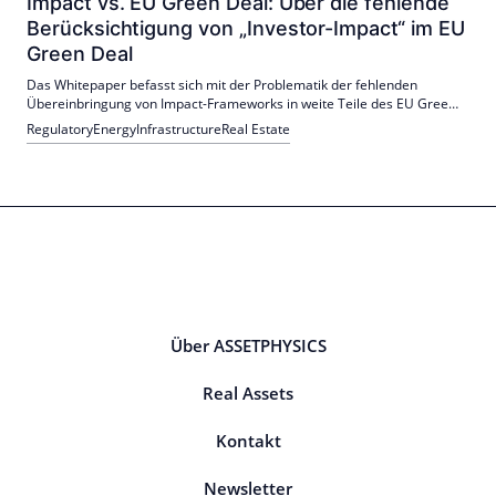
Impact vs. EU Green Deal: Über die fehlende
Berücksichtigung von „Investor-Impact“ im EU
Green Deal
Das Whitepaper befasst sich mit der Problematik der fehlenden
Übereinbringung von Impact-Frameworks in weite Teile des EU Green
Deals.
Regulatory
Energy
Infrastructure
Real Estate
Über ASSETPHYSICS
Real Assets
Kontakt
Newsletter