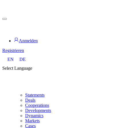
Zum
Inhalt
springen
for PHYSIC ASSETS
Anmelden
Registrieren
EN
DE
Select Language
Statements
Deals
Cooperations
Developments
Dynamics
Markets
Cases