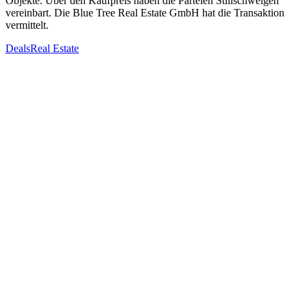
Objekte. Über den Kaufpreis haben die Parteien Stillschweigen
vereinbart. Die Blue Tree Real Estate GmbH hat die Transaktion
vermittelt.
Deals
Real Estate