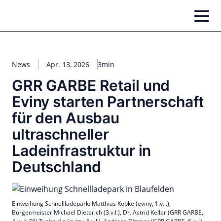
Zum
Inhalt
springen
News
Apr. 13, 2026
3min
GRR GARBE Retail und
Eviny starten Partnerschaft
für den Ausbau
ultraschneller
Ladeinfrastruktur in
Deutschland
Einweihung Schnellladepark: Matthias Köpke (eviny, 1.v.l.),
Bürgermeister Michael Dieterich (3.v.l.), Dr. Astrid Keller (GRR GARBE,