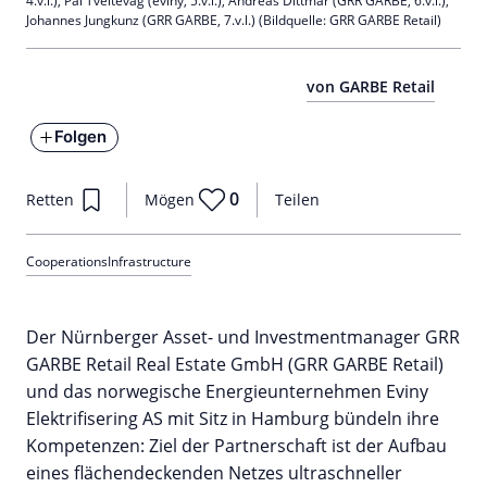
4.v.l.), Pål Tveitevåg (eviny, 5.v.l.), Andreas Dittmar (GRR GARBE, 6.v.l.),
Johannes Jungkunz (GRR GARBE, 7.v.l.) (Bildquelle: GRR GARBE Retail)
von GARBE Retail
Folgen
0
Retten
Mögen
Teilen
Cooperations
Infrastructure
Der Nürnberger Asset- und Investmentmanager GRR
GARBE Retail Real Estate GmbH (GRR GARBE Retail)
und das norwegische Energieunternehmen Eviny
Elektrifisering AS mit Sitz in Hamburg bündeln ihre
Kompetenzen: Ziel der Partnerschaft ist der Aufbau
eines flächendeckenden Netzes ultraschneller