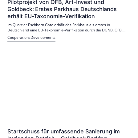
Pilotprojekt von OFB, Art-Invest und
Goldbeck: Erstes Parkhaus Deutschlands
erhält EU-Taxonomie-Verifikation
Im Quartier Eschborn Gate erhält das Parkhaus als erstes in
Deutschland eine EU‑Taxonomie‑Verifikation durch die DGNB. OFB,
Art‑Invest und Goldbeck entwickelten dafür gemeinsam eine neue
Cooperations
Developments
Methodik mit Fokus auf Klimaanpassung. Es wurden Maßnahmen zur
Risikominimierung umgesetzt.
Startschuss für umfassende Sanierung im