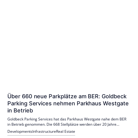
Über 660 neue Parkplätze am BER: Goldbeck
Parking Services nehmen Parkhaus Westgate
in Betrieb
Goldbeck Parking Services hat das Parkhaus Westgate nahe dem BER
in Betrieb genommen. Die 668 Stellplätze werden über 20 Jahre
bewirtschaftet; nachhaltige Bauweise, PV, ticketloses System und 14 E-
Developments
Infrastructure
Real Estate
Ladepunkte erhöhen den Komfort. Ein Shuttle verbindet das Parkhaus