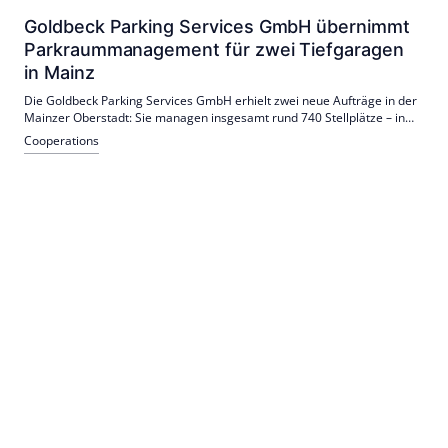
Goldbeck Parking Services GmbH übernimmt
Parkraummanagement für zwei Tiefgaragen
in Mainz
Die Goldbeck Parking Services GmbH erhielt zwei neue Aufträge in der
Mainzer Oberstadt: Sie managen insgesamt rund 740 Stellplätze – in
der Tiefgarage der Kupferbergterrasse und in der Trajanstraße.
Cooperations
Auftraggeber ist die Quantum Immobilien AG.