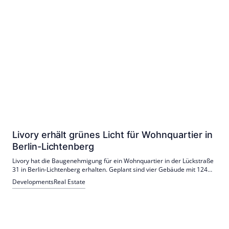
Livory erhält grünes Licht für Wohnquartier in
Berlin-Lichtenberg
Livory hat die Baugenehmigung für ein Wohnquartier in der Lückstraße
31 in Berlin-Lichtenberg erhalten. Geplant sind vier Gebäude mit 124
Wohnungen und einem Café; Baubeginn läuft, Bezug ist für Q1 2028
Developments
Real Estate
vorgesehen.