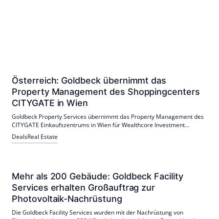
Österreich: Goldbeck übernimmt das
Property Management des Shoppingcenters
CITYGATE in Wien
Goldbeck Property Services übernimmt das Property Management des
CITYGATE Einkaufszentrums in Wien für Wealthcore Investment
Management. Die Aufgaben umfassen die technische und
Deals
Real Estate
kaufmännische Verwaltung des Objekts.
Mehr als 200 Gebäude: Goldbeck Facility
Services erhalten Großauftrag zur
Photovoltaik-Nachrüstung
Die Goldbeck Facility Services wurden mit der Nachrüstung von