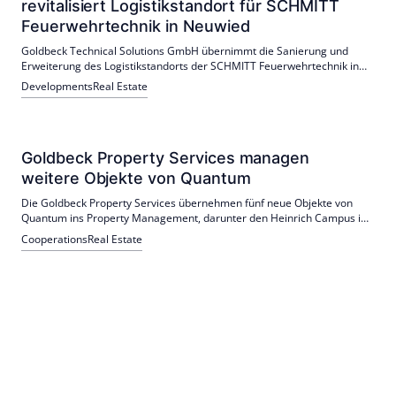
revitalisiert Logistikstandort für SCHMITT
Feuerwehrtechnik in Neuwied
Goldbeck Technical Solutions GmbH übernimmt die Sanierung und
Erweiterung des Logistikstandorts der SCHMITT Feuerwehrtechnik in
Neuwied. Der symbolische Spatenstich fand am 9. Februar 2026 statt,
Developments
Real Estate
und die Fertigstellung ist für das erste Quartal 2027 geplant.
Goldbeck Property Services managen
weitere Objekte von Quantum
Die Goldbeck Property Services übernehmen fünf neue Objekte von
Quantum ins Property Management, darunter den Heinrich Campus in
Düsseldorf. Jan Majer-Leonhard betont die Fortführung der
Cooperations
Real Estate
Zusammenarbeit mit Quantum.