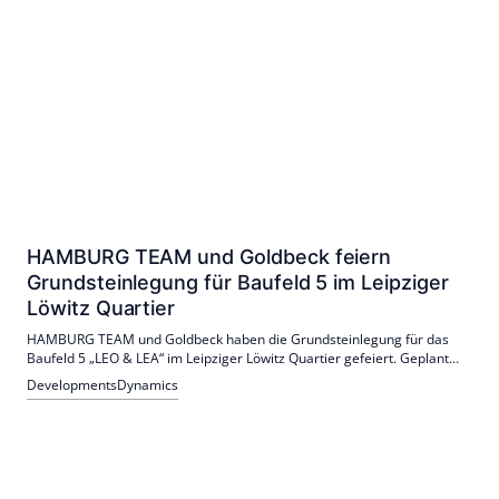
HAMBURG TEAM und Goldbeck feiern
Grundsteinlegung für Baufeld 5 im Leipziger
Löwitz Quartier
HAMBURG TEAM und Goldbeck haben die Grundsteinlegung für das
Baufeld 5 „LEO & LEA“ im Leipziger Löwitz Quartier gefeiert. Geplant
sind 179 Wohnungen und eine Tiefgarage; 70 Einheiten werden
Developments
Dynamics
öffentlich gefördert. Rohbau bis Januar 2027, Energiestandard KfW
40‑QNG.