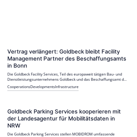
Vertrag verlängert: Goldbeck bleibt Facility
Management Partner des Beschaffungsamts
in Bonn
Die Goldbeck Facility Services, Teil des europaweit tätigen Bau- und
Dienstleistungsunternehmens Goldbeck und das Beschaffungsamt des
Bundesministeriums des Inneren verlängern und intensivieren ihre
Cooperations
Developments
Infrastructure
Zusammenarbeit.
Goldbeck Parking Services kooperieren mit
der Landesagentur für Mobilitätsdaten in
NRW
Die Goldbeck Parking Services stellen MOBIDROM umfassende