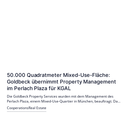
50.000 Quadratmeter Mixed-Use-Fläche:
Goldbeck übernimmt Property Management
im Perlach Plaza für KGAL
Die Goldbeck Property Services wurden mit dem Management des
Perlach Plaza, einem Mixed-Use-Quartier in München, beauftragt. Das
Projekt umfasst 50.000 Quadratmeter und beinhaltet verschiedene
Cooperations
Real Estate
Gewerbeeinheiten, Apartmenthäuser und eine Parkanlage.