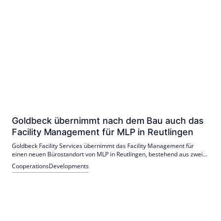
Goldbeck übernimmt nach dem Bau auch das
Facility Management für MLP in Reutlingen
Goldbeck Facility Services übernimmt das Facility Management für
einen neuen Bürostandort von MLP in Reutlingen, bestehend aus zwei
Gebäuden. Dieser Auftrag folgt nach der schlüsselfertigen Errichtung
Cooperations
Developments
der Immobilien durch Goldbeck. Die Gebäude beherbergen flexible
Büroflächen, eine Kantine und eine Photovoltaikanlage zur
Energieversorgung.