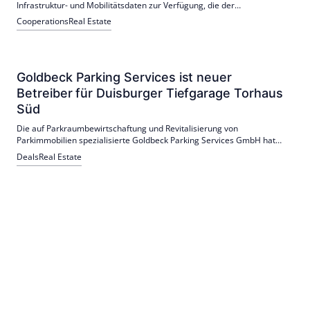
Infrastruktur- und Mobilitätsdaten zur Verfügung, die der
Parkraumexperte aus den rund 62 von ihm gemanagten Parkobjekten
Cooperations
Real Estate
und E-Ladestationen in Nordrhein-Westfalen bezieht.
Goldbeck Parking Services ist neuer
Betreiber für Duisburger Tiefgarage Torhaus
Süd
Die auf Parkraumbewirtschaftung und Revitalisierung von
Parkimmobilien spezialisierte Goldbeck Parking Services GmbH hat
den Betrieb der neu eröffneten Tiefgarage Torhaus Süd in der
Deals
Real Estate
Duisburger Innenstadt übernommen.