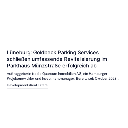
Lüneburg: Goldbeck Parking Services
schließen umfassende Revitalisierung im
Parkhaus Münzstraße erfolgreich ab
Auftraggeberin ist die Quantum Immobilien AG, ein Hamburger
Projektentwickler und Investmentmanager. Bereits seit Oktober 2023
betreiben die Goldbeck Parking Services das Objekt.
Developments
Real Estate