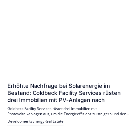
Erhöhte Nachfrage bei Solarenergie im
Bestand: Goldbeck Facility Services rüsten
drei Immobilien mit PV-Anlagen nach
Goldbeck Facility Services rüstet drei Immobilien mit
Photovoltaikanlagen aus, um die Energieeffizienz zu steigern und den
Klimaschutz zu fördern. Projekte in Borgholzhausen und Plauen sowie
Developments
Energy
Real Estate
ein Pilotprojekt mit Klebe-PV-Modulen bei Bolton Adhesives zeigen das
Engagement für nachhaltige Lösungen.