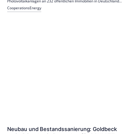
Photovoltaikanlagen an 232 öffentlichen Immobilien in Deutschland
beauftragt. Der Auftrag umfasst auch Wartungsarbeiten über 15 Jahre.
Cooperations
Energy
Neubau und Bestandssanierung: Goldbeck