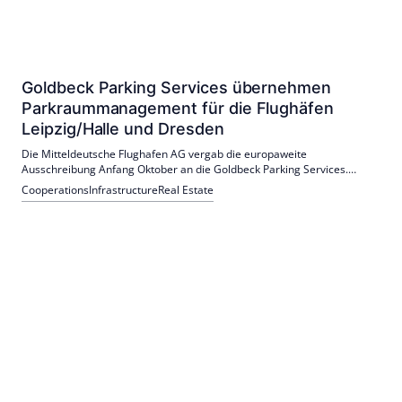
Goldbeck Parking Services übernehmen
Parkraummanagement für die Flughäfen
Leipzig/Halle und Dresden
Die Mitteldeutsche Flughafen AG vergab die europaweite
Ausschreibung Anfang Oktober an die Goldbeck Parking Services.
Damit verantwortet das Unternehmen künftig über 11.500 Stellplätze
Cooperations
Infrastructure
Real Estate
sowie die Entwicklung von Mobilitätslösungen an beiden Standorten.