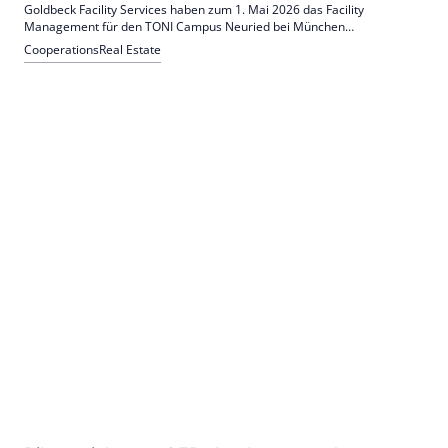
Goldbeck Facility Services haben zum 1. Mai 2026 das Facility
Management für den TONI Campus Neuried bei München
übernommen. Auftraggeber ist TONI Immobilien; die Zusammenarbeit
Cooperations
Real Estate
besteht bereits seit 2023 im TONI Park Augsburg und umfasst
technisches wie infrastrukturelles FM.