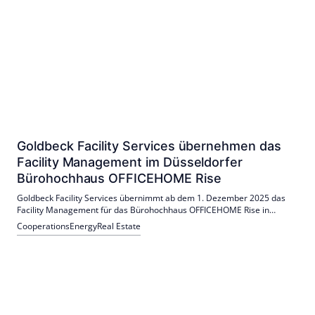
Goldbeck Facility Services übernehmen das
Facility Management im Düsseldorfer
Bürohochhaus OFFICEHOME Rise
Goldbeck Facility Services übernimmt ab dem 1. Dezember 2025 das
Facility Management für das Bürohochhaus OFFICEHOME Rise in
Düsseldorf. Das Gebäude bietet moderne Gebäudetechnik auf 17
Cooperations
Energy
Real Estate
Etagen und erfüllt hohe Energie- und Nachhaltigkeitsstandards.