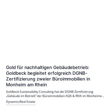
Gold für nachhaltigen Gebäudebetrieb:
Goldbeck begleitet erfolgreich DGNB-
Zertifizierung zweier Büroimmobilien in
Monheim am Rhein
Goldbeck Sustainability Consulting hat die DGNB-Zertifizierung
„Gebäude im Betrieb“ der Büroimmobilien AQA & RIVA im Monheimer
Rheinparkcarree begleitet. Die DGNB zeichnete den Betrieb mit „Gold“
Dynamics
Real Estate
aus; die Zertifikate gelten drei Jahre. Auftraggeber war die VK
Immobilien Gruppe.