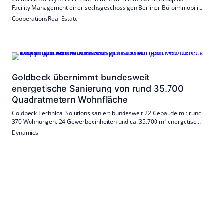
Facility Management einer sechsgeschossigen Berliner Büroimmobilie
mit rund 7.250 Quadratmetern Mietfläche. Der Auftrag umfasst
Cooperations
Real Estate
technisches und infrastrukturelles Gebäudemanagement; die
Zusammenarbeit mit MOMENI wird ausgebaut.
Goldbeck übernimmt bundesweit
energetische Sanierung von rund 35.700
Quadratmetern Wohnfläche
Goldbeck Technical Solutions saniert bundesweit 22 Gebäude mit rund
370 Wohnungen, 24 Gewerbeeinheiten und ca. 35.700 m² energetisch.
Schwerpunkte liegen in Hamburg und Böblingen (Effizienzklasse D→B);
Dynamics
ein Projekt in Detmold ist abgeschlossen.