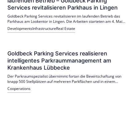
laufenden Betrieb – Goldbeck Parking
Services revitalisieren Parkhaus in Lingen
Goldbeck Parking Services revitalisieren im laufenden Betrieb das
Parkhaus am Lookentor in Lingen. Die Arbeiten starteten am 4. Mai
2026 und sollen bis Herbst 2027 abgeschlossen sein; Auftraggeber ist
Developments
Infrastructure
Real Estate
die Emsländische Volksbank. Vorgesehen sind unter anderem
Betoninstandsetzung mit Robotertechnik, Anpassungen am
Entwässerungssystem sowie neue Oberflächenschutz-, Markierungs-
und Farbkonzepte zur Erhöhung von Sicherheit und Komfort.
Goldbeck Parking Services realisieren
intelligentes Parkraummanagement am
Krankenhaus Lübbecke
Der Parkraumspezialist übernimmt fortan die Bewirtschaftung von
knapp 500 Stellplätzen auf mehreren Parkflächen und in einem
eingeschossigen Parkhaus. Auftraggeber ist die Mühlenkreiskliniken
Cooperations
AöR, die den Auftrag im Rahmen einer öffentlichen Ausschreibung
vergeben hat.