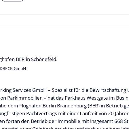
GOLDBECK GmbH
rking Services GmbH – Spezialist für die Bewirtschaftung
 von Parkimmobilien – hat das Parkhaus Westgate im Busi
ahe dem Flughafen Berlin Brandenburg (BER) in Betrieb
ngfristigen Pachtvertrags mit einer Laufzeit von 20 Jahre
 fortan den Betrieb der Immobilie mit insgesamt 668 Ste
ebenfalls von Goldbeck errichtet und nach nur einem Jah