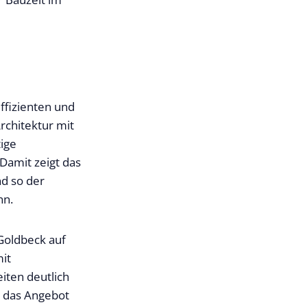
ffizienten und
rchitektur mit
tige
Damit zeigt das
nd so der
nn.
 Goldbeck auf
mit
iten deutlich
d das Angebot