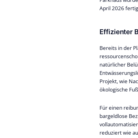
April 2026 fertig
Effizienter
Bereits in der 
ressourcenschon
natürlicher Bel
Entwässerungslö
Projekt, wie Na
ökologische Fuß
Für einen reibu
bargeldlose Bez
vollautomatisie
reduziert wie a