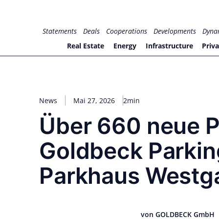
Zum
Inhalt
for PHYSIC ASSETS
Statements
Deals
Cooperations
Developments
Dyna
springen
Real Estate
Energy
Infrastructure
Priva
News
Mai 27, 2026
2min
Über 660 neue P
Goldbeck Parkin
Parkhaus Westga
von GOLDBECK GmbH