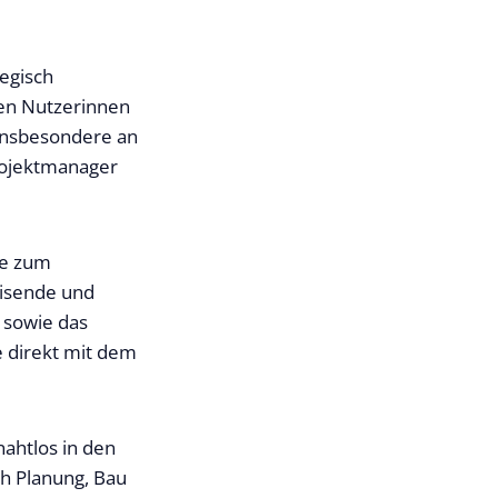
egisch
den Nutzerinnen
 insbesondere an
Projektmanager
ie zum
eisende und
 sowie das
e direkt mit dem
nahtlos in den
ch Planung, Bau