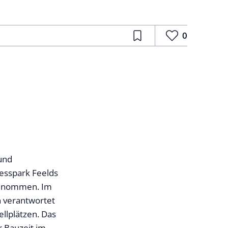
0
 und
nesspark Feelds
 genommen. Im
n verantwortet
llplätzen. Das
r Bauzeit im