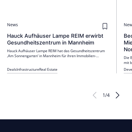
News
Ne
Hauck Aufhäuser Lampe REIM erwirbt
Be
Gesundheitszentrum in Mannheim
Mi
No
Hauck Aufhäuser Lampe REIM hat das Gesundheitszentrum
‚Am Sonnengarten‘ in Mannheim für ihren Immobilien-
Die 
Spezialfonds erworben. Die vollvermietete Immobilie wurde
mit 
ursprünglich als Bürogebäude errichtet und später zu einem
Ein 
Deals
Infrastructure
Real Estate
Deve
Gesundheitszentrum umgewandelt.
John
öffen
1
/
4