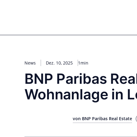
Zum
Inhalt
for PHYSIC ASSETS
Statements
Deals
Cooperations
Developments
Dyna
springen
Real Estate
Energy
Infrastructure
Priva
News
Dez. 10, 2025
1min
BNP Paribas Real
Wohnanlage in L
von BNP Paribas Real Estate