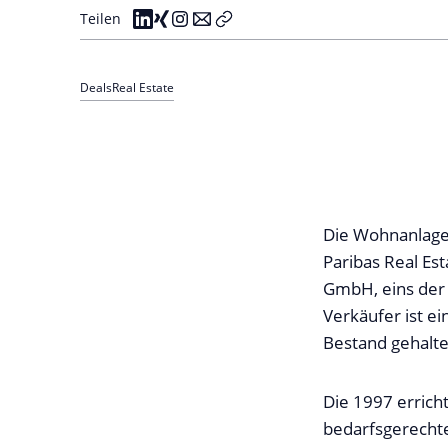
Teilen
Deals
Real Estate
Die Wohnanlage 
Paribas Real Es
GmbH, eins der
Verkäufer ist e
Bestand gehalten
Die 1997 errich
bedarfsgerecht