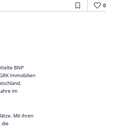
0
ittelte BNP
 GRK Immobilien
tschland.
Jahre im
ätze. Mit ihren
 die