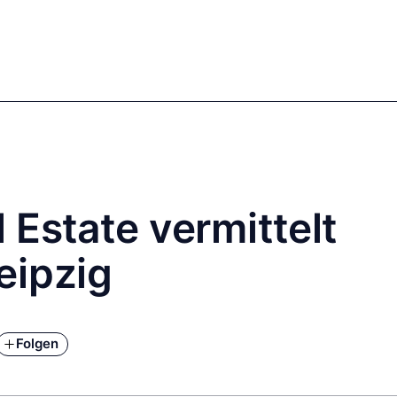
mics
Markets
Cases
Regulatory
te Equity
Private Debt
 Estate vermittelt
eipzig
Folgen