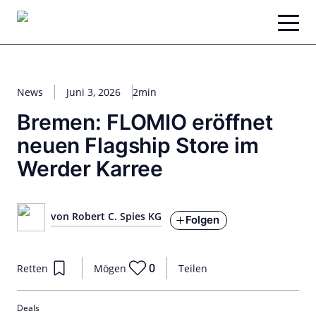
Zum
Inhalt
springen
News
Juni 3, 2026
2min
Bremen: FLOMIO eröffnet
neuen Flagship Store im
Werder Karree
von Robert C. Spies KG
Folgen
0
Retten
Mögen
Teilen
Deals