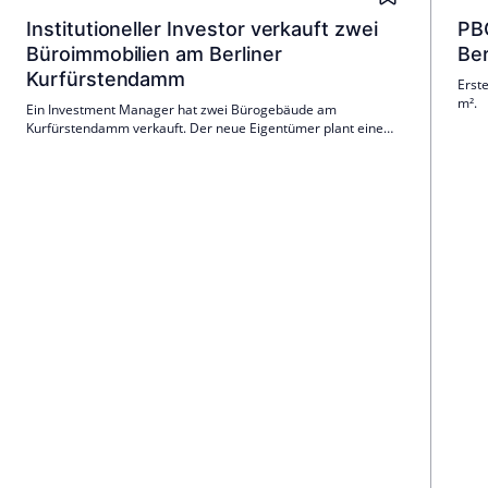
Institutioneller Investor verkauft zwei
PBC
Büroimmobilien am Berliner
Ber
Kurfürstendamm
Erst
m².
Ein Investment Manager hat zwei Bürogebäude am
Kurfürstendamm verkauft. Der neue Eigentümer plant eine
Revitalisierung und Neuvermietung der Flächen.