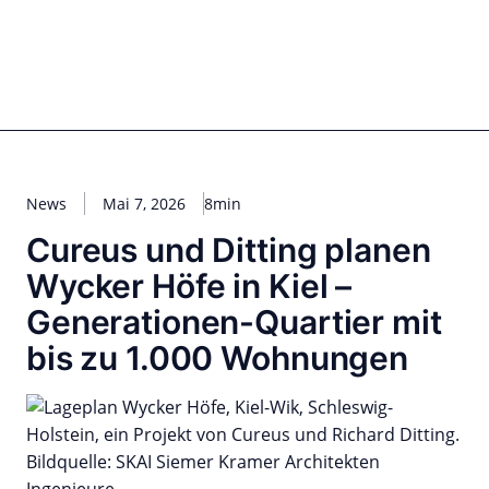
Zum
Inhalt
springen
for PHYSIC ASSETS
Statements
Deals
Cooperations
Developments
Dynamics
Marke
Real Estate
Energy
Infrastructure
Private Equity
News
Mai 7, 2026
8min
Cureus und Ditting planen
Wycker Höfe in Kiel –
Generationen-Quartier mit
bis zu 1.000 Wohnungen