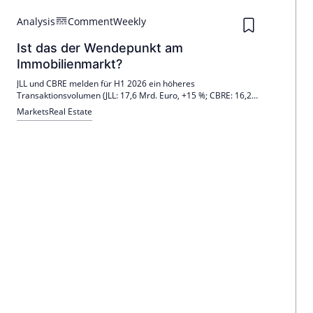
Analysis
Comment
Weekly
Ist das der Wendepunkt am
Immobilienmarkt?
JLL und CBRE melden für H1 2026 ein höheres
Transaktionsvolumen (JLL: 17,6 Mrd. Euro, +15 %; CBRE: 16,2
Mrd. Euro, +13 %). Dennoch ist die Preisfindung uneinheitlich;
Markets
Real Estate
der Markt wird breiter, bleibt aber selektiv. Steigende
Opportunitätskosten treiben Abschlüsse.