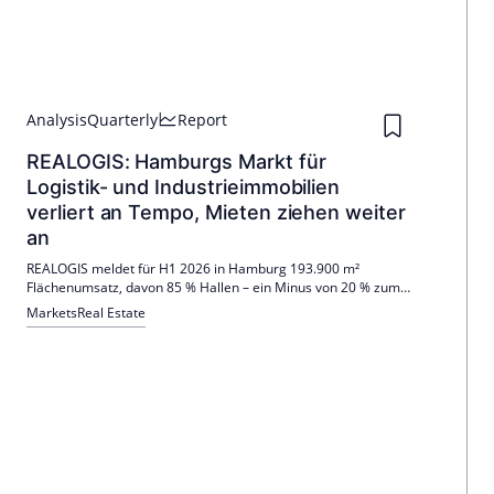
Analysis
Quarterly
Report
REALOGIS: Hamburgs Markt für
Logistik- und Industrieimmobilien
verliert an Tempo, Mieten ziehen weiter
an
REALOGIS meldet für H1 2026 in Hamburg 193.900 m²
Flächenumsatz, davon 85 % Hallen – ein Minus von 20 % zum
Vorjahr. Die Durchschnittsmiete stieg auf 7,30 €/m², die
Markets
Real Estate
Spitzenmiete auf 8,50 €/m². E-Commerce trieb den Handel,
Eigennutzer blieben aus.