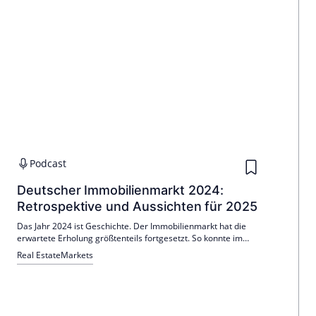
Podcast
Deutscher Immobilienmarkt 2024:
Retrospektive und Aussichten für 2025
Das Jahr 2024 ist Geschichte. Der Immobilienmarkt hat die
erwartete Erholung größtenteils fortgesetzt. So konnte im
vergangenen Jahr der Wohn-Investmentmarkt den
Real Estate
Markets
Assetklassen-Vergleich deutlich für sich entscheiden. Ebenfalls
ist der Büroflächenumsatz der deutschen Bürohochburgen
von Quartal zu Quartal gestiegen.