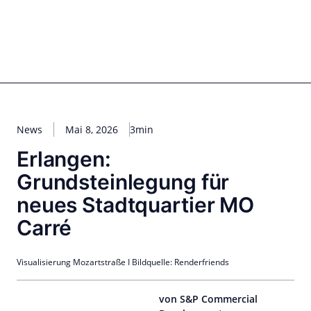
Zum
Inhalt
springen
for PHYSIC ASSETS
Statements
Deals
Cooperations
Developments
Dynamics
Marke
Real Estate
Energy
Infrastructure
Private Equity
News
Mai 8, 2026
3min
Erlangen:
Grundsteinlegung für
neues Stadtquartier MO
Carré
Visualisierung Mozartstraße I Bildquelle: Renderfriends
von S&P Commercial