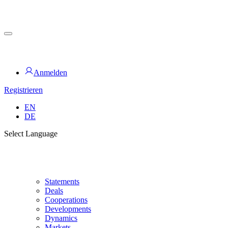
Zum
Inhalt
springen
for PHYSIC ASSETS
Anmelden
Registrieren
EN
DE
Select Language
Statements
Deals
Cooperations
Developments
Dynamics
Markets