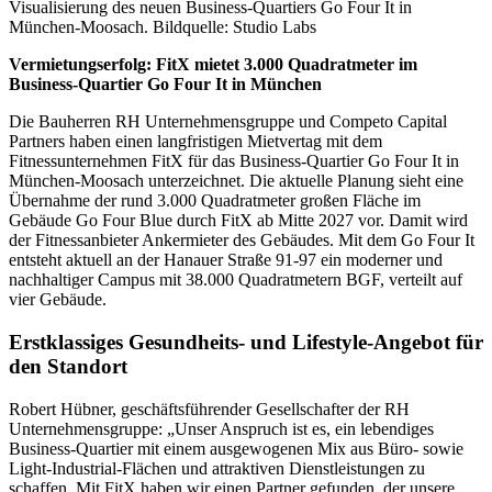
Visualisierung des neuen Business-Quartiers Go Four It in
München-Moosach. Bildquelle: Studio Labs
Vermietungserfolg: FitX mietet 3.000 Quadratmeter im
Business-Quartier Go Four It in München
Die Bauherren RH Unternehmensgruppe und Competo Capital
Partners haben einen langfristigen Mietvertag mit dem
Fitnessunternehmen FitX für das Business-Quartier Go Four It in
München-Moosach unterzeichnet. Die aktuelle Planung sieht eine
Übernahme der rund 3.000 Quadratmeter großen Fläche im
Gebäude Go Four Blue durch FitX ab Mitte 2027 vor. Damit wird
der Fitnessanbieter Ankermieter des Gebäudes. Mit dem Go Four It
entsteht aktuell an der Hanauer Straße 91-97 ein moderner und
nachhaltiger Campus mit 38.000 Quadratmetern BGF, verteilt auf
vier Gebäude.
Erstklassiges Gesundheits- und Lifestyle-Angebot für
den Standort
Robert Hübner, geschäftsführender Gesellschafter der RH
Unternehmensgruppe: „Unser Anspruch ist es, ein lebendiges
Business-Quartier mit einem ausgewogenen Mix aus Büro- sowie
Light-Industrial-Flächen und attraktiven Dienstleistungen zu
schaffen. Mit FitX haben wir einen Partner gefunden, der unsere