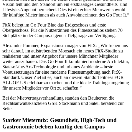
Vision teilt und den Standort um ein erstklassiges Gesundheits- und
Lifestyle-Angebot bereichert. Dies ist ein echter Mehrwert sowohl
für künftige Mieter:innen als auch Anwohner:innen des Go Four It.“
FitX belegt im Go Four Blue das Erdgeschoss und erste
Obergeschoss. Für die Nutzer:innen des Fitnessstudios stehen 70
Stellplätze in der Campus-eigenen Tiefgarage zur Verfügung.
Alexander Pommer, Expansionsmanager von FitX: „Wir freuen uns
sehr darauf, im aufstrebenden Moosach ein neues FitX-Studio zu
realisieren und unser Angebot für unsere Münchner Mitglieder
weiter auszubauen. Das Go Four It kombiniert moderne Architektur,
State-of-the-Art-Technologie und urbanes Ambiente – beste
Voraussetzungen für eine moderne Fitnessumgebung nach FitX-
Standard. Unser Ziel ist es, auch an diesem Standort Fitness FOR
ALL OF US erlebbar zu machen und die ideale Trainingsumgebung
für unsere Mitglieder vor Ort zu schaffen.“
Bei der Mietvertragsverhandlung standen den Bauherren die
Rechtsanwaltskanzleien GSK Stockmann und Satell beratend zur
Seite.
Starker Mietermix: Gesundheit, High-Tech und
Gastronomie beleben künftig den Campus