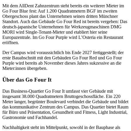
Mit dem AllDent Zahnzentrum steht bereits ein weiterer Mieter im
Go Four Blue fest: Auf 1.200 Quadratmetern BGF im zweiten
Obergeschoss plant das Unternehmen seinen dritten Münchner
Standort. Auch das Gebäude Go Four Red ist bereits vergeben: Das
deutsch-japanische Unternehmen für Werkzeugmaschinen DMG
MORI wird Single-Tenant-Mieter und etabliert hier seine
Europazentrale. Im Go Four Purple wird L’Osteria ein Restaurant
eröffnen.
Der Campus wird voraussichtlich bis Ende 2027 fertiggestellt; der
erste Bauabschnitt mit den Gebäuden Go Four Red und Go Four
Purple wird bereits ab November dieses Jahres sukzessive an die
Mieter:innen übergeben.
Über das Go Four It
Das Business-Quartier Go Four It umfasst vier Gebäude mit
insgesamt 38.000 Quadratmetern Bruttogeschossfläche. Ein 220
Meter langer, begrünter Boulevard verbindet die Gebäude und bildet
das kommunikative Zentrum des Campus. Das Quartier bietet Raum
für Büro und Präsentation, Gesundheit und Fitness, Light Industrial,
Gastronomie und Fachhandel.
Nachhaltigkeit steht im Mittelpunkt, sowohl in der Bauphase als