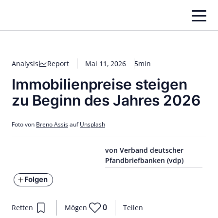
Zum
Inhalt
springen
Analysis
Report
Mai 11, 2026
5min
Immobilienpreise steigen
zu Beginn des Jahres 2026
Foto von
Breno Assis
auf
Unsplash
von Verband deutscher
Pfandbriefbanken (vdp)
Folgen
0
Retten
Mögen
Teilen