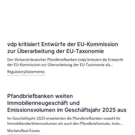
vdp kritisiert Entwürfe der EU-Kommission
zur Überarbeitung der EU-Taxonomie
Der Verband deutscher Pfandbriefbanken (vdp) kritisiert die Entwürfe
der EU-Kommission zur Überarbeitung der EU‑Taxonomie als
praxisfern und zu komplex. Die Vorschläge würden Renovierungen
Regulatory
Statements
eher bremsen, die Anwendung in der Immobilienfinanzierung
erschweren und damit die Generierung taxonomiekonformer Kredite
behindern; der vdp fordert u. a. den Verzicht auf DNSH‑Prüfpflichten
bei Renovierungen sowie praktikable Kriterien. Zudem warnt der
Verband vor einer vorzeitigen Verschärfung von Neubau-Standards
Pfandbriefbanken weiten
und fordert funktionalere Definitionen für „grüne“ Gebäude.
Immobilienneugeschäft und
Emissionsvolumen im Geschäftsjahr 2025 aus
Im Geschäftsjahr 2025 erweiterten die Pfandbriefbanken sowohl ihr
Immobiliendarlehensvolumen als auch den Pfandbriefumsatz, trotz
eines herausfordernden Marktumfelds. Präsident Gero Bergmann hob
Markets
Real Estate
die erfolgreiche Bewältigung des Jahres hervor und prognostiziert für