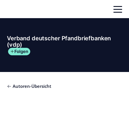
Zum
Inhalt
springen
Verband deutscher Pfandbriefbanken
(vdp)
Folgen
Autoren-Übersicht