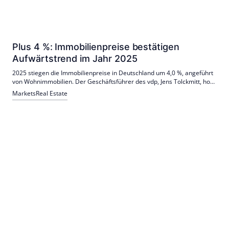
Plus 4 %: Immobilienpreise bestätigen
Aufwärtstrend im Jahr 2025
2025 stiegen die Immobilienpreise in Deutschland um 4,0 %, angeführt
von Wohnimmobilien. Der Geschäftsführer des vdp, Jens Tolckmitt, hob
die Herausforderungen und Notwendigkeiten zur Unterstützung des
Markets
Real Estate
Marktes hervor.