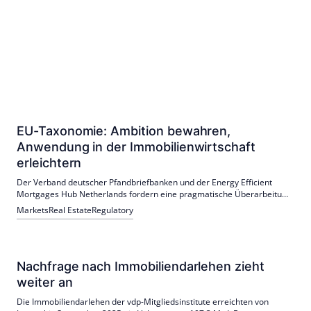
EU-Taxonomie: Ambition bewahren,
Anwendung in der Immobilienwirtschaft
erleichtern
Der Verband deutscher Pfandbriefbanken und der Energy Efficient
Mortgages Hub Netherlands fordern eine pragmatische Überarbeitung
der EU-Taxonomie für die Immobilienwirtschaft. In einem
Markets
Real Estate
Regulatory
gemeinsamen Weißbuch schlagen sie sieben Anpassungen vor, um die
Anwendung der Richtlinien zu erleichtern und die Finanzierung
nachhaltiger Bauprojekte zu fördern.
Nachfrage nach Immobiliendarlehen zieht
weiter an
Die Immobiliendarlehen der vdp-Mitgliedsinstitute erreichten von