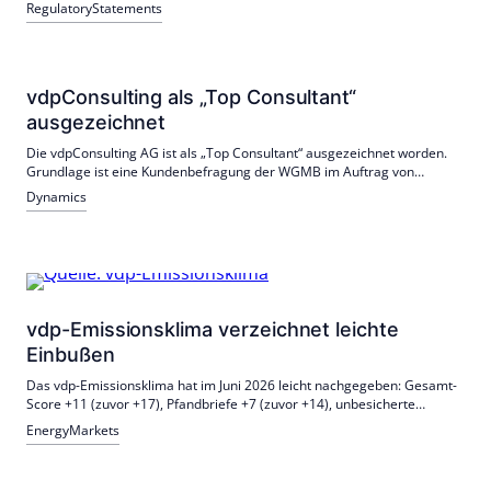
fordert angesichts steigender Eigenkapitalanforderungen die
Regulatory
Statements
dauerhafte Fixierung des Output-Floors bei 50 %; betroffene Banken
müssten sonst bis 2032 rund 20 % mehr Kapital vorhalten.
vdpConsulting als „Top Consultant“
ausgezeichnet
Die vdpConsulting AG ist als „Top Consultant“ ausgezeichnet worden.
Grundlage ist eine Kundenbefragung der WGMB im Auftrag von
compamedia. Die Preisverleihung fand beim Deutschen Mittelstands-
Dynamics
Summit in Heidelberg statt.
vdp-Emissionsklima verzeichnet leichte
Einbußen
Das vdp-Emissionsklima hat im Juni 2026 leicht nachgegeben: Gesamt-
Score +11 (zuvor +17), Pfandbriefe +7 (zuvor +14), unbesicherte
Bankanleihen +16 (zuvor +22). Die Nachfrage nach Pfandbriefen bleibt
Energy
Markets
hoch, der Ausblick ist leicht gedämpft; viele erwarten 10-jährige
Bundrenditen bei 3,0–3,2%.