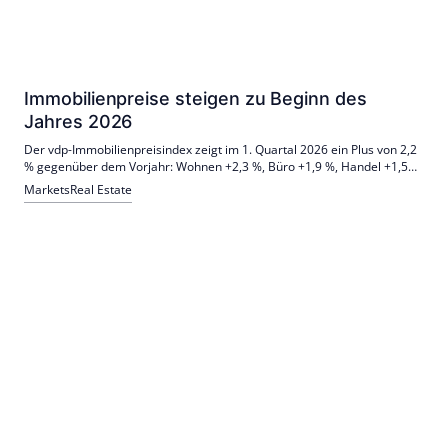
Immobilienpreise steigen zu Beginn des
Jahres 2026
Der vdp-Immobilienpreisindex zeigt im 1. Quartal 2026 ein Plus von 2,2
% gegenüber dem Vorjahr: Wohnen +2,3 %, Büro +1,9 %, Handel +1,5
%. Auswirkungen des Iran-Kriegs sind noch kaum messbar. Neue, mit
Markets
Real Estate
der Bundesbank entwickelte Gewerbeindizes fließen in die Methodik
ein.