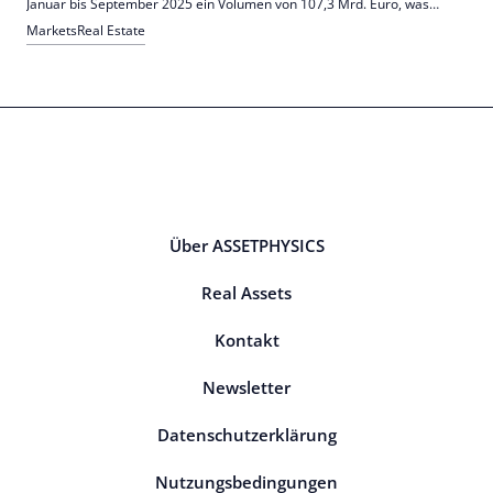
Januar bis September 2025 ein Volumen von 107,3 Mrd. Euro, was
einem Anstieg von 18,2% gegenüber dem Vorjahr entspricht.
Markets
Real Estate
Besonders Wohnimmobiliendarlehen trugen maßgeblich dazu bei.
Über ASSETPHYSICS
Real Assets
Kontakt
Newsletter
Datenschutzerklärung
Nutzungsbedingungen