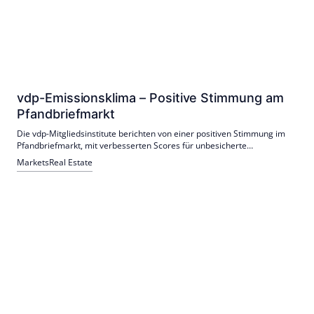
vdp-Emissionsklima – Positive Stimmung am
Pfandbriefmarkt
Die vdp-Mitgliedsinstitute berichten von einer positiven Stimmung im
Pfandbriefmarkt, mit verbesserten Scores für unbesicherte
Bankanleihen und Pfandbriefe. Das Jahr 2025 zeigte ein starkes
Markets
Real Estate
Wachstum neuer Emissionen.