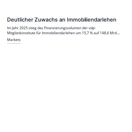
2026 weiterhin leicht steigende Immobilienpreise und positive
Geschäftsaussichten.
Deutlicher Zuwachs an Immobiliendarlehen
Im Jahr 2025 stieg das Finanzierungsvolumen der vdp-
Mitgliedsinstitute für Immobiliendarlehen um 15,7 % auf 148,6 Mrd.
Euro. Wohnimmobiliendarlehen machten den größten Teil des Anstiegs
Markets
aus.