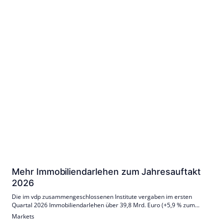
Mehr Immobiliendarlehen zum Jahresauftakt
2026
Die im vdp zusammengeschlossenen Institute vergaben im ersten
Quartal 2026 Immobiliendarlehen über 39,8 Mrd. Euro (+5,9 % zum
Vorjahr, +4,2 % zum Vorquartal). Wohnkredite lagen bei 25,2 Mrd.,
Markets