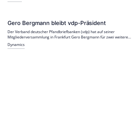
Gewerbekredite bei 14,6 Mrd.; der vdp kritisiert WIFSta‑LTVs als
verzerrend und warnt vor Eingriffen.
Gero Bergmann bleibt vdp-Präsident
Der Verband deutscher Pfandbriefbanken (vdp) hat auf seiner
Mitgliederversammlung in Frankfurt Gero Bergmann für zwei weitere
Jahre als Präsident bestätigt. Neu in den Vorstand rücken Birgit Dietl-
Dynamics
Benzin (DekaBank) und Jörn Joseph (pbb) nach.