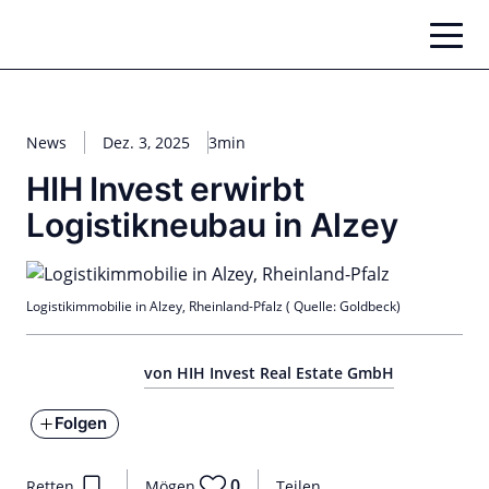
Zum
Inhalt
springen
News
Dez. 3, 2025
3min
HIH Invest erwirbt
Logistikneubau in Alzey
Logistikimmobilie in Alzey, Rheinland-Pfalz ( Quelle: Goldbeck)
von HIH Invest Real Estate GmbH
Folgen
0
Retten
Mögen
Teilen