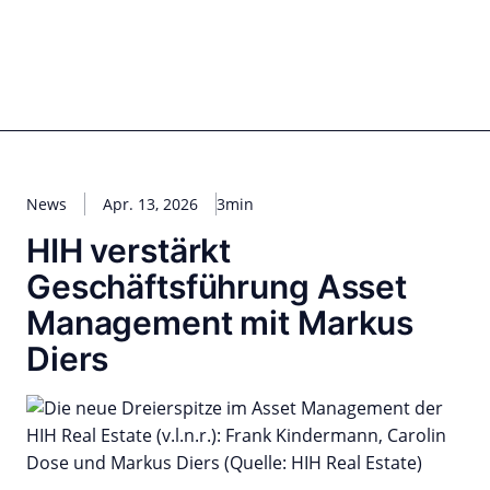
Zum
Inhalt
springen
for PHYSIC ASSETS
Statements
Deals
Cooperations
Developments
Dynamics
Marke
Real Estate
Energy
Infrastructure
Private Equity
News
Apr. 13, 2026
3min
HIH verstärkt
Geschäftsführung Asset
Management mit Markus
Diers