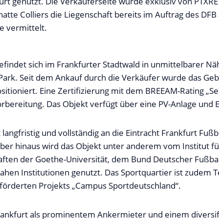
furt genutzt. Die Verkäuferseite wurde exklusiv von PTXRE 
atte Colliers die Liegenschaft bereits im Auftrag des DFB 
 vermittelt.
efindet sich im Frankfurter Stadtwald in unmittelbarer N
Park. Seit dem Ankauf durch die Verkäufer wurde das Ge
itioniert. Eine Zertifizierung mit dem BREEAM-Rating „Se
 Vorbereitung. Das Objekt verfügt über eine PV-Anlage und 
langfristig und vollständig an die Eintracht Frankfurt Fußb
ber hinaus wird das Objekt unter anderem vom Institut fü
ften der Goethe-Universität, dem Bund Deutscher Fußbal
ahen Institutionen genutzt. Das Sportquartier ist zudem T
förderten Projekts „Campus Sportdeutschland“.
Frankfurt als prominentem Ankermieter und einem diversif