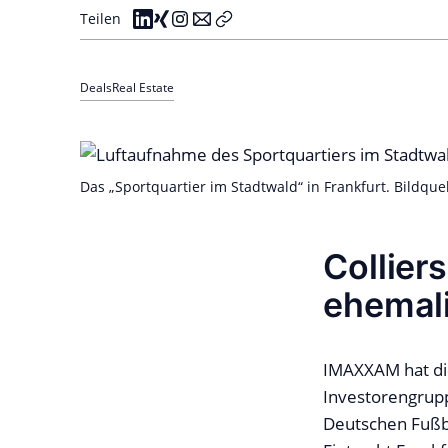
Teilen
Deals
Real Estate
Das „Sportquartier im Stadtwald“ in Frankfurt. Bildquell
Collier
ehemal
IMAXXAM hat die
Investorengrupp
Deutschen Fußba