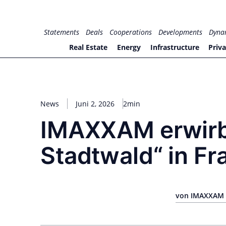
Zum
Inhalt
for PHYSIC ASSETS
Statements
Deals
Cooperations
Developments
Dyna
springen
Real Estate
Energy
Infrastructure
Priva
News
Juni 2, 2026
2min
IMAXXAM erwirbt
Stadtwald“ in Fr
von IMAXXAM