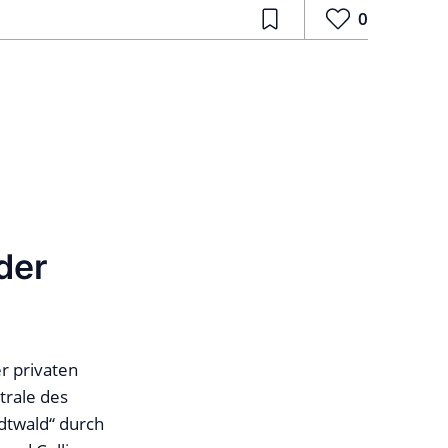
0
der
r privaten
trale des
dtwald“ durch