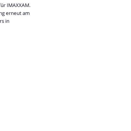
 für IMAXXAM.
ung erneut am
rs in