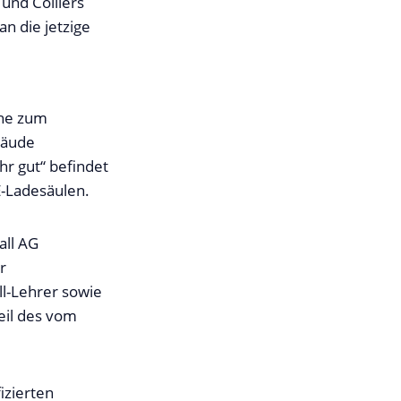
und Colliers
an die jetzige
ähe zum
bäude
hr gut“ befindet
E-Ladesäulen.
all AG
r
l-Lehrer sowie
eil des vom
izierten